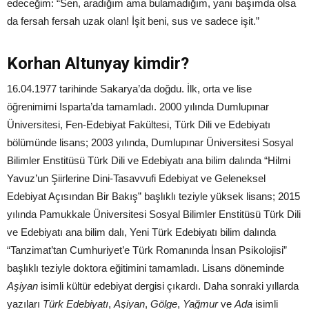
edeceğim: “Sen, aradığım ama bulamadığım, yanı başımda olsa
da fersah fersah uzak olan! İşit beni, sus ve sadece işit.”
Korhan Altunyay kimdir?
16.04.1977 tarihinde Sakarya’da doğdu. İlk, orta ve lise
öğrenimimi Isparta’da tamamladı. 2000 yılında Dumlupınar
Üniversitesi, Fen-Edebiyat Fakültesi, Türk Dili ve Edebiyatı
bölümünde lisans; 2003 yılında, Dumlupınar Üniversitesi Sosyal
Bilimler Enstitüsü Türk Dili ve Edebiyatı ana bilim dalında “Hilmi
Yavuz’un Şiirlerine Dini-Tasavvufi Edebiyat ve Geleneksel
Edebiyat Açısından Bir Bakış” başlıklı teziyle yüksek lisans; 2015
yılında Pamukkale Üniversitesi Sosyal Bilimler Enstitüsü Türk Dili
ve Edebiyatı ana bilim dalı, Yeni Türk Edebiyatı bilim dalında
“Tanzimat’tan Cumhuriyet’e Türk Romanında İnsan Psikolojisi”
başlıklı teziyle doktora eğitimini tamamladı. Lisans döneminde
Aşiyan
isimli kültür edebiyat dergisi çıkardı. Daha sonraki yıllarda
yazıları
Türk Edebiyatı
,
Aşiyan
,
Gölge
,
Yağmur
ve
Ada
isimli