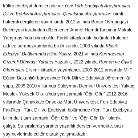
kültür edebiyat dergilerinde ve
Yeni Türk Edebiyatı Araştırmaları
,
Dil ve Edebiyat Araştırmaları
,
Çanakkale Araştırmaları
isimli
hakemli dergilerde yayımlandı. 2012 yılında Bursa Osmangazi
Belediyesi tarafından düzenlenen Ahmet Hamdi Tanpınar Makale
Yarışması’nda birinci oldu. Farklı kitaplardaki bölümleri kaleme
aldı ve sempozyumlarda bildiri sundu. 2003 yılında
Klasik
Edebiyat Bağlamında Hilmi Yavuz
, 2021 yılında
Kurmacanın
Gizemli Dünyası Yaratıcı
Yazarlık, 2022 yılında
Roman ve Öykü
Okumaları 1
isimli kitapları yayımlandı. 2000-2012 arasında Millî
Eğitim Bakanlığı bünyesinde Türk Dili ve Edebiyatı öğretmenliği
yaptı, 2009-2010 yıllarında Süleyman Demirel Üniversitesi Yalvaç
Meslek Yüksek Okulu’nda yarı zamanlı “Öğr. Gör.” 2012-2016
yıllarında Çanakkale Onsekiz Mart Üniversitesi, Fen-Edebiyat
Fakültesi, Türk Dili ve Edebiyatı bölümünde (Yeni Türk Edebiyatı
bilim dalı) tam zamanlı “Öğr. Gör.” ve “Öğr. Gör. Dr.” olarak
çalıştı. Şu sıralarda yaratıcı yazarlık dersleri vermekte, bazı
yayınevlerinde editör olarak çalışmaktadır.