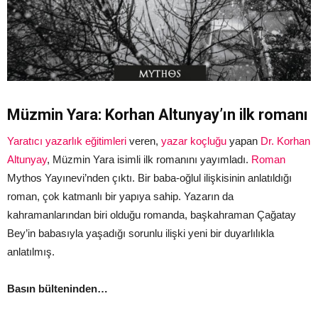
Müzmin Yara: Korhan Altunyay’ın ilk romanı
Yaratıcı yazarlık eğitimleri
veren,
yazar koçluğu
yapan
Dr. Korhan
Altunyay
, Müzmin Yara isimli ilk romanını yayımladı.
Roman
Mythos Yayınevi’nden çıktı. Bir baba-oğlul ilişkisinin anlatıldığı
roman, çok katmanlı bir yapıya sahip. Yazarın da
kahramanlarından biri olduğu romanda, başkahraman Çağatay
Bey’in babasıyla yaşadığı sorunlu ilişki yeni bir duyarlılıkla
anlatılmış.
Basın bülteninden…