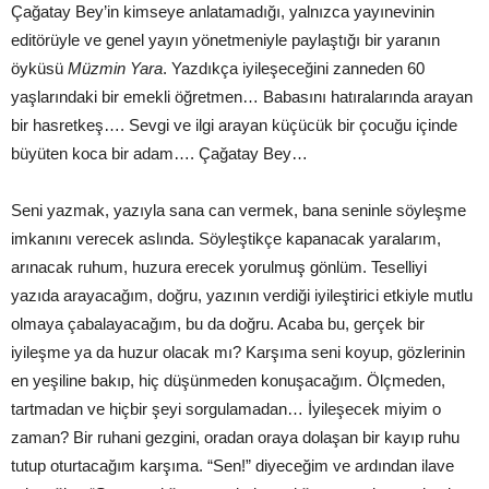
Çağatay Bey’in kimseye anlatamadığı, yalnızca yayınevinin
editörüyle ve genel yayın yönetmeniyle paylaştığı bir yaranın
öyküsü
Müzmin Yara
. Yazdıkça iyileşeceğini zanneden 60
yaşlarındaki bir emekli öğretmen… Babasını hatıralarında arayan
bir hasretkeş…. Sevgi ve ilgi arayan küçücük bir çocuğu içinde
büyüten koca bir adam…. Çağatay Bey…
Seni yazmak, yazıyla sana can vermek, bana seninle söyleşme
imkanını verecek aslında. Söyleştikçe kapanacak yaralarım,
arınacak ruhum, huzura erecek yorulmuş gönlüm. Teselliyi
yazıda arayacağım, doğru, yazının verdiği iyileştirici etkiyle mutlu
olmaya çabalayacağım, bu da doğru. Acaba bu, gerçek bir
iyileşme ya da huzur olacak mı? Karşıma seni koyup, gözlerinin
en yeşiline bakıp, hiç düşünmeden konuşacağım. Ölçmeden,
tartmadan ve hiçbir şeyi sorgulamadan… İyileşecek miyim o
zaman? Bir ruhani gezgini, oradan oraya dolaşan bir kayıp ruhu
tutup oturtacağım karşıma. “Sen!” diyeceğim ve ardından ilave