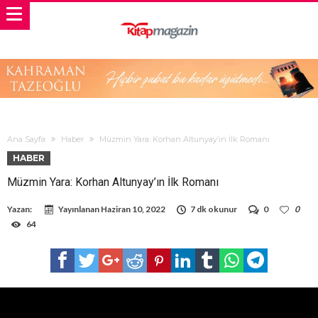
Ana Sayfa
Haber
Müzmin Yara: Korhan Altunyay’ın İlk Romanı
HABER
Müzmin Yara: Korhan Altunyay’ın İlk Romanı
Yazan:
Yayınlanan
Haziran 10, 2022
7 dk okunur
0
0
64