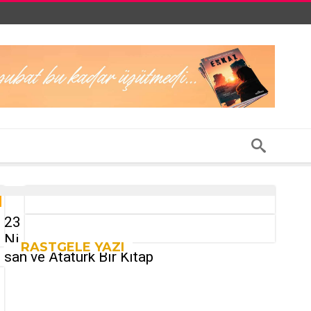
23
Ni
RASTGELE YAZI
san ve Atatürk Bir Kitap