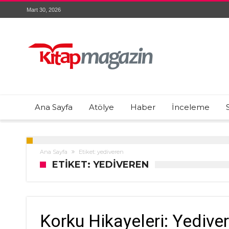
Mart 30, 2026
Ana Sayfa
Atölye
Haber
İnceleme
Ana Sayfa
Etiket: yediveren
ETIKET: YEDIVEREN
Korku Hikayeleri: Yedive