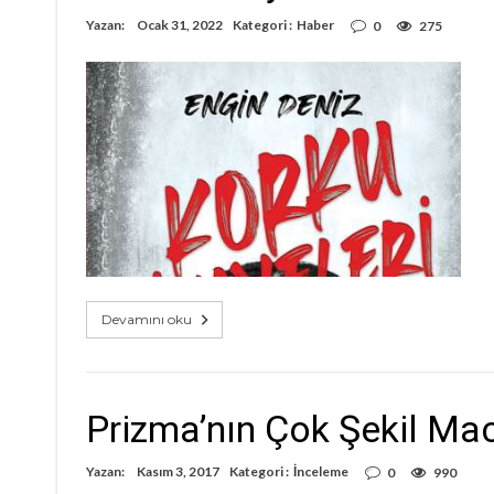
Yazan:
Ocak 31, 2022
Kategori :
Haber
0
275
Devamını oku
Prizma’nın Çok Şekil Mace
Yazan:
Kasım 3, 2017
Kategori :
İnceleme
0
990