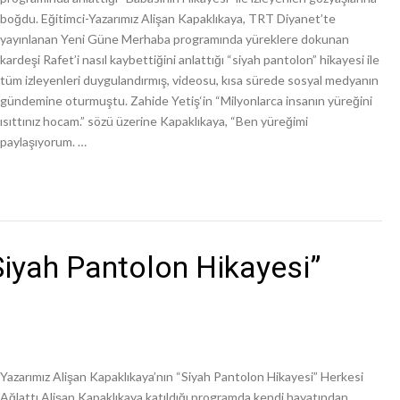
boğdu. Eğitimci-Yazarımız Alişan Kapaklıkaya, TRT Diyanet’te
yayınlanan Yeni Güne Merhaba programında yüreklere dokunan
kardeşi Rafet’i nasıl kaybettiğini anlattığı “siyah pantolon” hikayesi ile
tüm izleyenleri duygulandırmış, videosu, kısa sürede sosyal medyanın
gündemine oturmuştu. Zahide Yetiş‘in “Milyonlarca insanın yüreğini
ısıttınız hocam.” sözü üzerine Kapaklıkaya, “Ben yüreğimi
paylaşıyorum. …
Siyah Pantolon Hikayesi”
Yazarımız Alişan Kapaklıkaya’nın “Siyah Pantolon Hikayesi” Herkesi
Ağlattı Alişan Kapaklıkaya katıldığı programda kendi hayatından