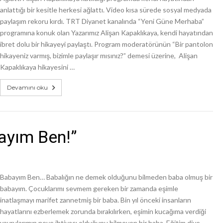
anlattığı bir kesitle herkesi ağlattı. Video kısa sürede sosyal medyada
paylaşım rekoru kırdı. TRT Diyanet kanalında “Yeni Güne Merhaba”
programına konuk olan Yazarımız Alişan Kapaklıkaya, kendi hayatından
ibret dolu bir hikayeyi paylaştı. Program moderatörünün “Bir pantolon
hikayeniz varmış, bizimle paylaşır mısınız?” demesi üzerine, Alişan
Kapaklıkaya hikayesini …
Devamını oku
ayım Ben!”
Babayım Ben… Babalığın ne demek olduğunu bilmeden baba olmuş bir
babayım. Çocuklarımı sevmem gereken bir zamanda eşimle
inatlaşmayı marifet zannetmiş bir baba. Bin yıl önceki insanların
hayatlarını ezberlemek zorunda bırakılırken, eşimin kucağıma verdiği
yavrularımın neye ihtiyacı olduğunu bilmeyen bir baba. Eğitim diye