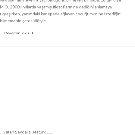
M.Ö. 2000 li yıllarda yaşamış filozofların ne dediğini anlamaya
uğraşırken, yanımdaki kanepede ağlayan çocuğumun ne istediğini
bilmemenin çaresizliğiyle …
Devamını oku
p… Vatan Sevdalısı Atatürk… …