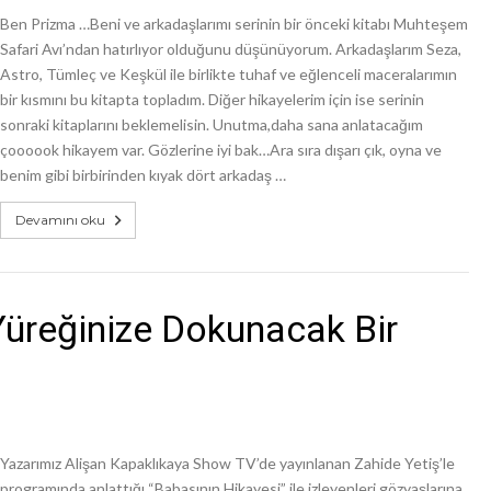
Ben Prizma …Beni ve arkadaşlarımı serinin bir önceki kitabı Muhteşem
Safari Avı’ndan hatırlıyor olduğunu düşünüyorum. Arkadaşlarım Seza,
Astro, Tümleç ve Keşkül ile birlikte tuhaf ve eğlenceli maceralarımın
bir kısmını bu kitapta topladım. Diğer hikayelerim için ise serinin
sonraki kitaplarını beklemelisin. Unutma,daha sana anlatacağım
çoooook hikayem var. Gözlerine iyi bak…Ara sıra dışarı çık, oyna ve
benim gibi birbirinden kıyak dört arkadaş …
Devamını oku
Yüreğinize Dokunacak Bir
Yazarımız Alişan Kapaklıkaya Show TV’de yayınlanan Zahide Yetiş’le
programında anlattığı “Babasının Hikayesi” ile izleyenleri gözyaşlarına