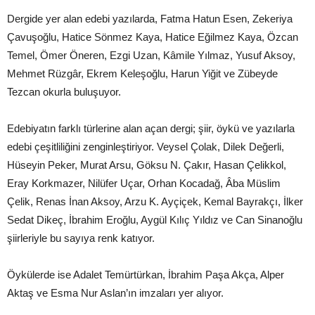
Dergide yer alan edebi yazılarda, Fatma Hatun Esen, Zekeriya
Çavuşoğlu, Hatice Sönmez Kaya, Hatice Eğilmez Kaya, Özcan
Temel, Ömer Öneren, Ezgi Uzan, Kâmile Yılmaz, Yusuf Aksoy,
Mehmet Rüzgâr, Ekrem Keleşoğlu, Harun Yiğit ve Zübeyde
Tezcan okurla buluşuyor.
Edebiyatın farklı türlerine alan açan dergi; şiir, öykü ve yazılarla
edebi çeşitliliğini zenginleştiriyor. Veysel Çolak, Dilek Değerli,
Hüseyin Peker, Murat Arsu, Göksu N. Çakır, Hasan Çelikkol,
Eray Korkmazer, Nilüfer Uçar, Orhan Kocadağ, Âba Müslim
Çelik, Renas İnan Aksoy, Arzu K. Ayçiçek, Kemal Bayrakçı, İlker
Sedat Dikeç, İbrahim Eroğlu, Aygül Kılıç Yıldız ve Can Sinanoğlu
şiirleriyle bu sayıya renk katıyor.
Öykülerde ise Adalet Temürtürkan, İbrahim Paşa Akça, Alper
Aktaş ve Esma Nur Aslan’ın imzaları yer alıyor.