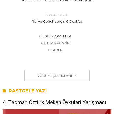
Sonraki makale
“İkil ve Çoğul” sergisi 6 Ocak’ta
> İLGILI MAKALELER
> KITAP MAGAZIN
> HABER
YORUM IÇIN TIKLAYINIZ
RASTGELE YAZI
4. Teoman Öztürk Mekan Öyküleri Yarışması