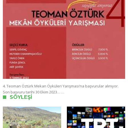
4. Teoman Öztürk Mekan Öyküleri Yarışması’na başvurular alınıyor.
Son başvuru tarihi 30 Ekim 2023… …
SÖYLEŞI