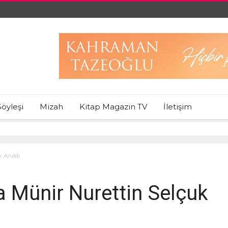
Söyleşi
Mizah
Kitap Magazin TV
İletişim
 Anıldı
a Münir Nurettin Selçuk