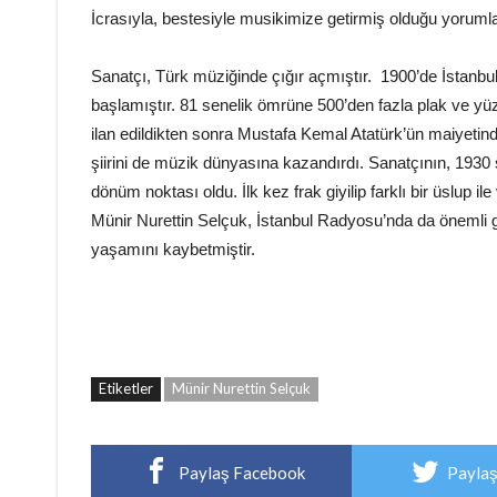
İcrasıyla, bestesiyle musikimize getirmiş olduğu yorumla
Sanatçı, Türk müziğinde çığır açmıştır. 1900’de İstan
başlamıştır. 81 senelik ömrüne 500’den fazla plak ve yü
ilan edildikten sonra Mustafa Kemal Atatürk’ün maiyetind
şiirini de müzik dünyasına kazandırdı. Sanatçının, 1930 s
dönüm noktası oldu. İlk kez frak giyilip farklı bir üslup 
Münir Nurettin Selçuk, İstanbul Radyosu’nda da önemli g
yaşamını kaybetmiştir.
Etiketler
Münir Nurettin Selçuk
Paylaş Facebook
Paylaş