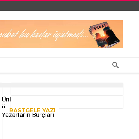
Ünl
ü
RASTGELE YAZI
Yazarların Burçları