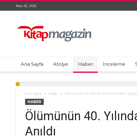
Mart 30, 2026
Ana Sayfa
Atölye
Haber
İnceleme
Ana Sayfa
Haber
Ölümünün 40. Yılında Münir Nurettin Selçuk
HABER
Ölümünün 40. Yılınd
Anıldı