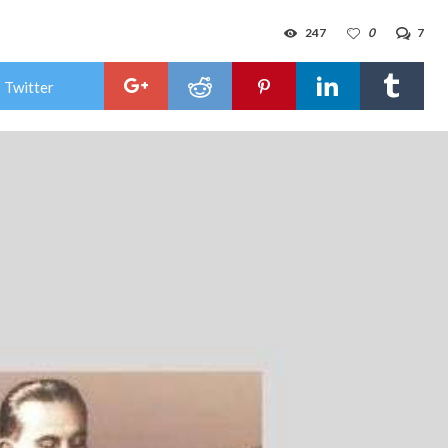
247
0
7
 Twitter