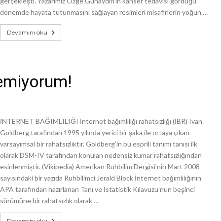
gerçekleşti. Yazarımız Özge Günaydın’ın kanser tedavisi gördüğü
dönemde hayata tutunmasını sağlayan resimleri misafirlerin yoğun …
Devamını oku
nemiyorum!
İNTERNET BAĞIMLILIĞI İnternet bağımlılığı rahatsızlığı (İBR) Ivan
Goldberg tarafından 1995 yılında yerici bir şaka ile ortaya çıkan
varsayımsal bir rahatsızlıktır. Goldberg’in bu esprili tanımı tanısı ilk
olarak DSM-IV tarafından konulan nedensiz kumar rahatsızlığından
esinlenmiştir. (Vikipedia) Amerikan Ruhbilim Dergisi’nin Mart 2008
sayısındaki bir yazıda Ruhbilimci Jerald Block İnternet bağımlılığının
APA tarafından hazırlanan Tanı ve İstatistik Kılavuzu’nun beşinci
sürümüne bir rahatsızlık olarak …
Devamını oku