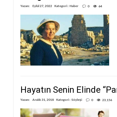
Yazan:
Eylül 27, 2022
Kategori :
Haber
0
64
Hayatın Senin Elinde “P
Yazan:
Aralık 31, 2018
Kategori :
Söyleşi
0
23,156