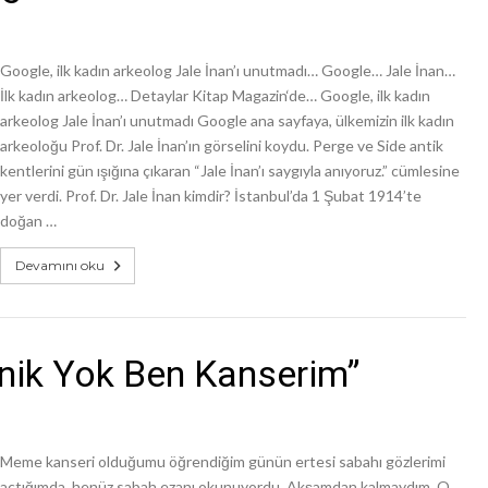
Google, ilk kadın arkeolog Jale İnan’ı unutmadı… Google… Jale İnan…
İlk kadın arkeolog… Detaylar Kitap Magazin‘de… Google, ilk kadın
arkeolog Jale İnan’ı unutmadı Google ana sayfaya, ülkemizin ilk kadın
arkeoloğu Prof. Dr. Jale İnan’ın görselini koydu. Perge ve Side antik
kentlerini gün ışığına çıkaran “Jale İnan’ı saygıyla anıyoruz.” cümlesine
yer verdi. Prof. Dr. Jale İnan kimdir? İstanbul’da 1 Şubat 1914’te
doğan …
Devamını oku
anik Yok Ben Kanserim”
Meme kanseri olduğumu öğrendiğim günün ertesi sabahı gözlerimi
açtığımda, henüz sabah ezanı okunuyordu. Akşamdan kalmaydım. O