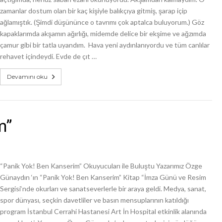
zamanlar dostum olan bir kaç kişiyle balıkçıya gitmiş, şarap içip
ağlamıştık. (Şimdi düşününce o tavrımı çok aptalca buluyorum.) Göz
kapaklarımda akşamın ağırlığı, midemde delice bir ekşime ve ağzımda
çamur gibi bir tatla uyandım. Hava yeni aydınlanıyordu ve tüm canlılar
rehavet içindeydi. Evde de çıt …
Devamını oku
m”
“Panik Yok! Ben Kanserim” Okuyucuları ile Buluştu Yazarımız Özge
Günaydın ‘ın “Panik Yok! Ben Kanserim” Kitap “İmza Günü ve Resim
Sergisi‘nde okurları ve sanatseverlerle bir araya geldi. Medya, sanat,
spor dünyası, seçkin davetliler ve basın mensuplarının katıldığı
program İstanbul Cerrahi Hastanesi Art İn Hospital etkinlik alanında