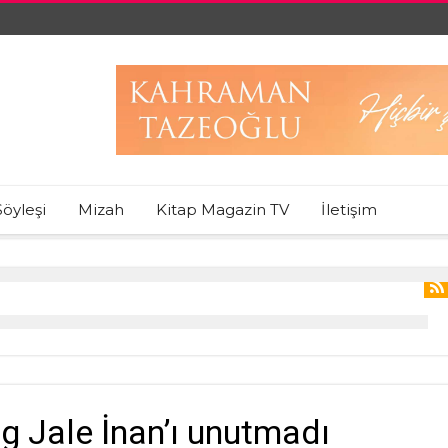
Söyleşi
Mizah
Kitap Magazin TV
İletişim
og Jale İnan’ı unutmadı