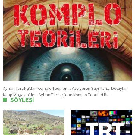
Ayhan Tarakçı’dan Komplo Teorileri… Yediveren Yayınları… Detaylar
Kitap Magazin‘de… Ayhan Tarakçı’dan Komplo Teorileri Bu …
SÖYLEŞI