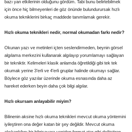
bazı yan etkilerinin olduğunu gördüm. Tabi bunu belirtebilmek
için önce hiç bilmeyenleri de göz önünde bulundurursak hızlı
okuma tekniklerini birkaç maddede tanımlamak gerekir.
Hızlı okuma teknikleri nedir, normal okumadan farkı nedir?
Okunan yazı ve metinleri içten seslendirmeden, beynin görsel
algılama merkezini kullanarak algılayıp yorumlamayı sağlayan
bir tekniktir. Kelimeleri klasik anlamda öğretildiği gibi tek tek
okumak yerine 3’erli ve 4’erli gruplar halinde okumayı sağlar.
Böylece göz yazılar üzerinde okuma esnasında daha az
hareket ederken beyin daha çok bilgi algılar.
Hızlı okursam anlayabilir miyim?
Bilinenin aksine hızlı okuma teknikleri mevcut okuma yöntemini
iyileştiren ona değer katan bir şey değildir. Mevcut okuma
alışkanlığını bir bilgisayara yeniden format atar gibi değiştiren