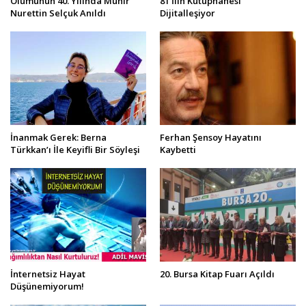
Ölümünün 40. Yılında Münir
81 İlin Kütüphanesi
Nurettin Selçuk Anıldı
Dijitalleşiyor
İnanmak Gerek: Berna
Ferhan Şensoy Hayatını
Türkkan’ı İle Keyifli Bir Söyleşi
Kaybetti
İnternetsiz Hayat
20. Bursa Kitap Fuarı Açıldı
Düşünemiyorum!