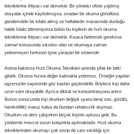
tekniklerine ihtiyacı var demektir. Bir yönetici ofiste yığılmış
dosyalar içinde kaybolmuşsa, sıradan bir okuma gönüllüsü
gündemdeki bir kitabı almış ve haftalardır masasında durduğu
halde kitabı bitiremiyorsa bütün bu kişilerin de hızlı okuma
tekniklerine ihtiyacı var demektir. Kısaca belirtmek gerekirse
zaman konusunda sıkıntısı olan ve okumaya zaman
yetiremeyen herkesin işine yarayan bir sistemdir.
Aslına bakılırsa Hızlı Okuma Teknikleri aslında şifalı bir bitki
gibidir. Okuma hızına değer katmakla yetinmez. Örneğin yapılan
egzersizler sayesinde göz kasları güçlendirilir. Böylece kişi daha
uzun süre okuyabilir. Ayrıca dikkat ve konsantrasyonu artırır.
Bunun sonucunda kişi okurken değişik uyarıcılara( ses, gürültü,
hareketlilik) maruz kalsa da bundan rahatsızlık duymaz.
Okurken ve ders çalışırken birçok kişinin uykusu gelir. Bu
yöntemle mevcut sorun kolaylıkla aşılmaktadır. Hızlı okuma
tekniklerinden okumayı çok sevip de canı sıkıldığı için