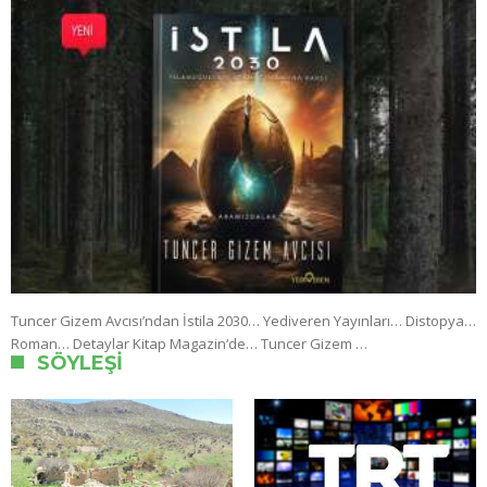
Tuncer Gizem Avcısı’ndan İstila 2030… Yediveren Yayınları… Distopya…
Roman… Detaylar Kitap Magazin‘de… Tuncer Gizem …
SÖYLEŞI