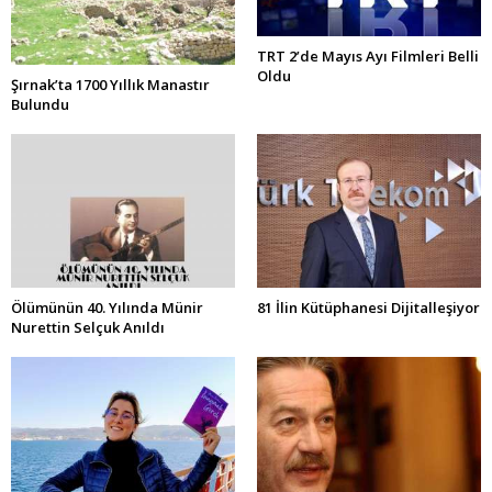
TRT 2’de Mayıs Ayı Filmleri Belli
Oldu
Şırnak’ta 1700 Yıllık Manastır
Bulundu
Ölümünün 40. Yılında Münir
81 İlin Kütüphanesi Dijitalleşiyor
Nurettin Selçuk Anıldı