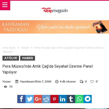
Ana Sayfa
Atölye
Pera Müzesi’nde Antik Çağ’da Seyahat Üzerine Panel
Yapılıyor
ATÖLYE
HABER
Pera Müzesi’nde Antik Çağ’da Seyahat Üzerine Panel
Yapılıyor
Yazan:
Yayınlanan
Ekim 7, 2024
4 dk okunur
0
0
73