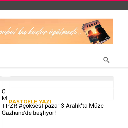
C
M
RASTGELE YAZI
TPZR #çokseslipazar 3 Aralık’ta Müze
Gazhane’de başlıyor!