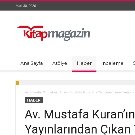
Mart 30, 2026
Ana Sayfa
Atölye
Haber
İnceleme
Ana Sayfa
Haber
Av. Mustafa Kuran’ın Yediveren Yayınlarından
HABER
Av. Mustafa Kuran’ı
Yayınlarından Çıkan 