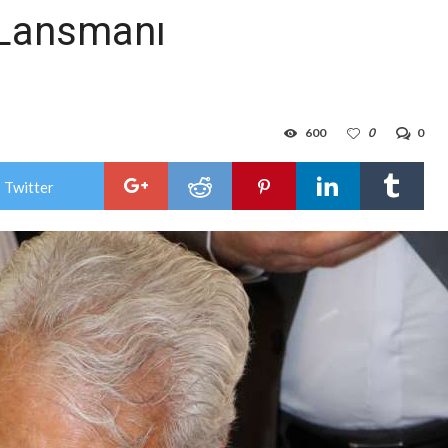
n Lansmanı
600
0
0
 Twitter