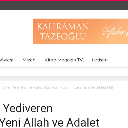
Söyleşi
Mizah
Kitap Magazin TV
İletişim
 Çıkan Yeni Allah ve Adalet Bize Yeter Kitabının Lansmanı Gerçekleştirildi
n Yediveren
Yeni Allah ve Adalet