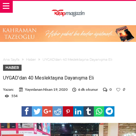
Ana Sayfa
Haber
UYGAD’dan 40 Meslektaşına Dayanışma Eli
HABER
UYGAD’dan 40 Meslektaşına Dayanışma Eli
Yazan:
Yayınlanan
Nisan 19, 2020
6 dk okunur
0
0
554