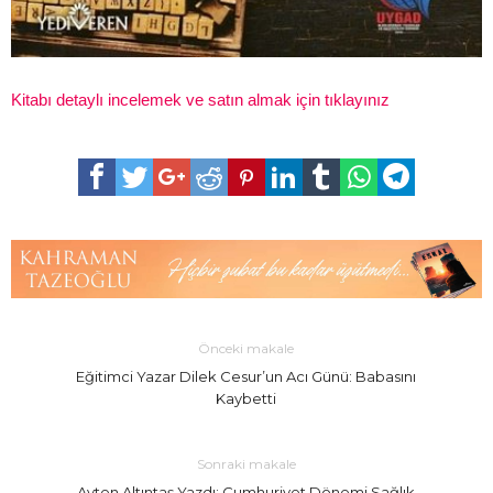
Kitabı detaylı incelemek ve satın almak için tıklayınız
Önceki makale
Eğitimci Yazar Dilek Cesur’un Acı Günü: Babasını
Kaybetti
Sonraki makale
Ayten Altıntaş Yazdı: Cumhuriyet Dönemi Sağlık