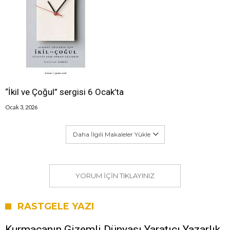
“İkil ve Çoğul” sergisi 6 Ocak’ta
Ocak 3, 2026
Daha İlgili Makaleler Yükle
YORUM IÇIN TIKLAYINIZ
RASTGELE YAZI
Kurmacanın Gizemli Dünyası Yaratıcı Yazarlık