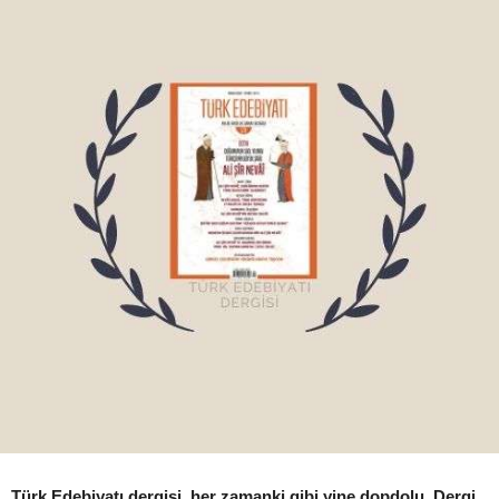
Türk Edebiyatı dergisi, her zamanki gibi yine dopdolu. Dergi,