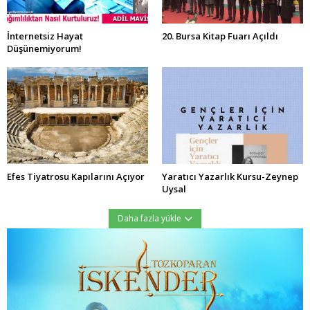
İnternetsiz Hayat
20. Bursa Kitap Fuarı Açıldı
Düşünemiyorum!
Efes Tiyatrosu Kapılarını Açıyor
Yaratıcı Yazarlık Kursu-Zeynep
Uysal
Daha fazla yükle