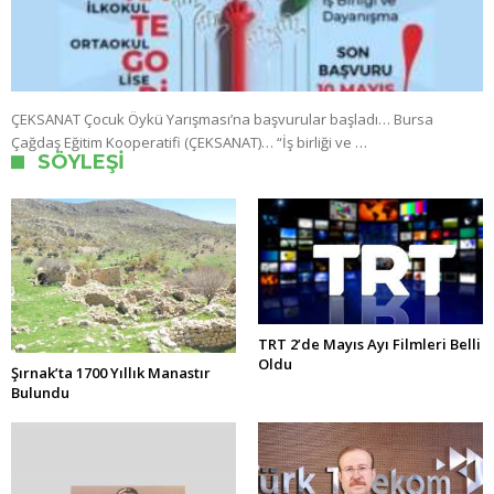
ÇEKSANAT Çocuk Öykü Yarışması’na başvurular başladı… Bursa
Çağdaş Eğitim Kooperatifi (ÇEKSANAT)… “İş birliği ve …
SÖYLEŞI
TRT 2’de Mayıs Ayı Filmleri Belli
Oldu
Şırnak’ta 1700 Yıllık Manastır
Bulundu