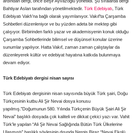
ardından dergi, önce Beşir Ayvazoğlu yönetildi. Şu sıralarda dergi
Bahtiyar Aslan tarafından yönetilmektedir.
Türk Edebiyatı
, Türk
Edebiyatı Vakfı’na bağlı olarak yayımlanıyor. Vakıf’ta Çarşamba
Sohbetleri düzenleniyor ve bu yüzden adeta bir mektep gibi
çalışıyor. Birbirinden farklı yazar ve akademisyenin konuk olduğu
Çarşamba Sohbetlerinde bilimsel ve düşünsel konular üzerine
sunumlar yapılıyor. Hatta Vakıf, zaman zaman çalıştaylar da
düzenleyerek kültür ve edebiyat hayatına katkıda bulunmaya
devam ediyor.
Türk Edebiyatı dergisi nisan sayısı
Türk Edebiyatı dergisinin nisan sayısında büyük Türk şairi, Doğu
Türkçesinin kutbu Ali Şir Nevai dosya konusu
yapılmış.”Doğumunun 580. Yılında Türkçenin Büyük Şairi Ali Şir
Nevai” başlıklı dosyada çok kaliteli ve dikkat çekici yazı var. Vahit
Türk’le yapılan “Ali Şir Nevai Sağlığında Bütün Türk Ülkelerine
Ulaşmıştı” başlıklı söyleşinin dışında Nergis Biraz “Nevai Ekolü,