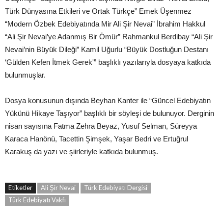
Türk Dünyasına Etkileri ve Ortak Türkçe” Emek Üşenmez
“Modern Özbek Edebiyatında Mir Ali Şir Nevai” İbrahim Hakkul
“Ali Şir Nevai’ye Adanmış Bir Ömür” Rahmankul Berdibay “Ali Şir
Nevai’nin Büyük Dileği” Kamil Uğurlu “Büyük Dostluğun Destanı
‘Gülden Kefen İtmek Gerek'” başlıklı yazılarıyla dosyaya katkıda
bulunmuşlar.
Dosya konusunun dışında Beyhan Kanter ile “Güncel Edebiyatın
Yükünü Hikaye Taşıyor” başlıklı bir söyleşi de bulunuyor. Derginin
nisan sayısına Fatma Zehra Beyaz, Yusuf Selman, Süreyya
Karaca Hanönü, Tacettin Şimşek, Yaşar Bedri ve Ertuğrul
Karakuş da yazı ve şiirleriyle katkıda bulunmuş.
Etiketler
Ali Şir Nevai
Türk Edebiyatı Dergisi
Türk Edebiyatı Vakfı