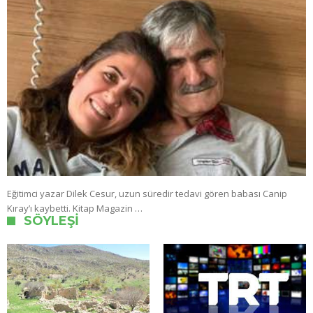
Eğitimci yazar Dilek Cesur, uzun süredir tedavi gören babası Canip
Kıray’ı kaybetti. Kitap Magazin …
SÖYLEŞI