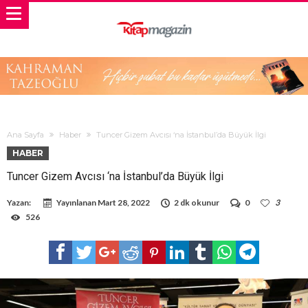
Ana Sayfa
Haber
Tuncer Gizem Avcısı ‘na İstanbul’da Büyük İlgi
HABER
Tuncer Gizem Avcısı ‘na İstanbul’da Büyük İlgi
Yazan:
Yayınlanan
Mart 28, 2022
2 dk okunur
0
3
526