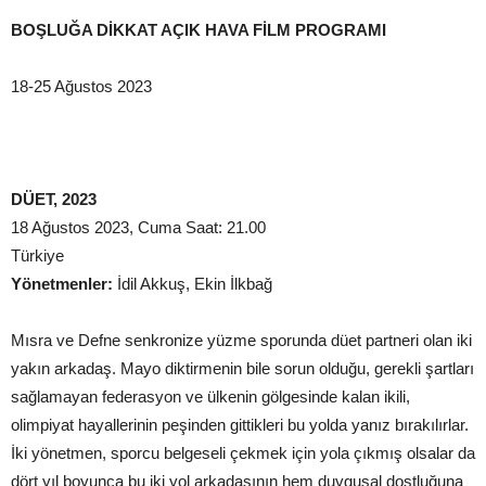
BOŞLUĞA DİKKAT AÇIK HAVA FİLM PROGRAMI
18-25 Ağustos 2023
DÜET,
2023
18 Ağustos 2023, Cuma Saat: 21.00
Türkiye
Yönetmenler:
İdil Akkuş, Ekin İlkbağ
Mısra ve Defne senkronize yüzme sporunda düet partneri olan iki
yakın arkadaş. Mayo diktirmenin bile sorun olduğu, gerekli şartları
sağlamayan federasyon ve ülkenin gölgesinde kalan ikili,
olimpiyat hayallerinin peşinden gittikleri bu yolda yanız bırakılırlar.
İki yönetmen, sporcu belgeseli çekmek için yola çıkmış olsalar da
dört yıl boyunca bu iki yol arkadaşının hem duygusal dostluğuna