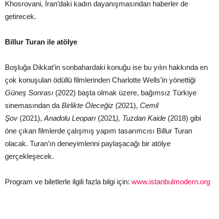
Khosrovani, İran’daki kadın dayanışmasından haberler de
getirecek.
Billur Turan ile atölye
Boşluğa Dikkat’in sonbahardaki konuğu ise bu yılın hakkında en
çok konuşulan ödüllü filmlerinden Charlotte Wells’in yönettiği
Güneş Sonrası
(2022) başta olmak üzere, bağımsız Türkiye
sinemasından da
Birlikte Öleceğiz
(2021),
Cemil
Şov
(2021),
Anadolu Leoparı
(2021
),
Tuzdan Kaide
(2018) gibi
öne çıkan filmlerde çalışmış yapım tasarımcısı Billur Turan
olacak. Turan’ın deneyimlerini paylaşacağı bir atölye
gerçekleşecek.
Program ve biletlerle ilgili fazla bilgi için:
www.istanbulmodern.org