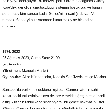
polisiyeye dönüşüyor. Bu kasvetli politik dramın odağında Güney
Kore’deki gençliğin umutsuzluğu, sistemin bozukluğu ve bunun
sorumlusu kim sorusu kadar Sohee’nin insanlığı da var. Ve
sıradaki Sohee’yi bu sistemden kurtarmak yine bir kadına
düşüyor.
1976, 2022
25 Ağustos 2023, Cuma Saat: 21.00
Şili, Arjantin
Yönetmen:
Manuela Martelli
Oyuncular:
Aline Küppenheim, Nicolás Sepúlveda, Hugo Medina
Santiago’da varlıklı bir doktorun eşi olan Carmen ailenin sahil
kenarındaki tatil evini yeniden dekore etmekle uğraşırken düzenli
gittiği kilisenin rahibi kendisinden yaralı bir gence bakmasını ister.
Böylece Carmen burjuva hayatındaki gündelik işlerinin arasında