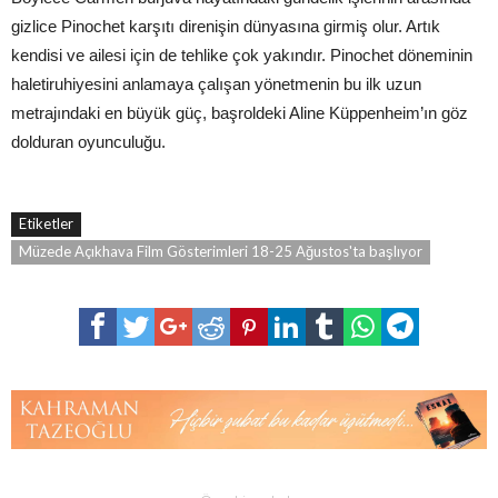
gizlice Pinochet karşıtı direnişin dünyasına girmiş olur. Artık
kendisi ve ailesi için de tehlike çok yakındır. Pinochet döneminin
haletiruhiyesini anlamaya çalışan yönetmenin bu ilk uzun
metrajındaki en büyük güç, başroldeki Aline Küppenheim’ın göz
dolduran oyunculuğu.
Etiketler
Müzede Açıkhava Film Gösterimleri 18-25 Ağustos'ta başlıyor