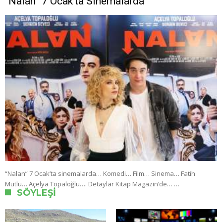
“Nalan” 7 Ocak’ta Sinemalarda
“Nalan” 7 Ocak’ta sinemalarda… Komedi… Film… Sinema… Fatih
Mutlu… Açelya Topaloğlu…. Detaylar Kitap Magazin‘de… …
SÖYLEŞI