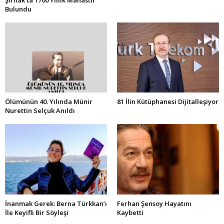
Şırnak’ta 1700 Yıllık Manastır
Bulundu
Ölümünün 40. Yılında Münir
81 İlin Kütüphanesi Dijitalleşiyor
Nurettin Selçuk Anıldı
İnanmak Gerek: Berna Türkkan’ı
Ferhan Şensoy Hayatını
İle Keyifli Bir Söyleşi
Kaybetti