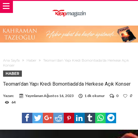
Ana Sayfa
Haber
Teoman’dan Yapı Kredi Bomontiada’da Herkese Açık
Konser
HABER
Teoman’dan Yapı Kredi Bomontiada’da Herkese Açık Konser
Yazan:
Yayınlanan
Ağustos 16, 2023
1 dk okunur
0
0
64