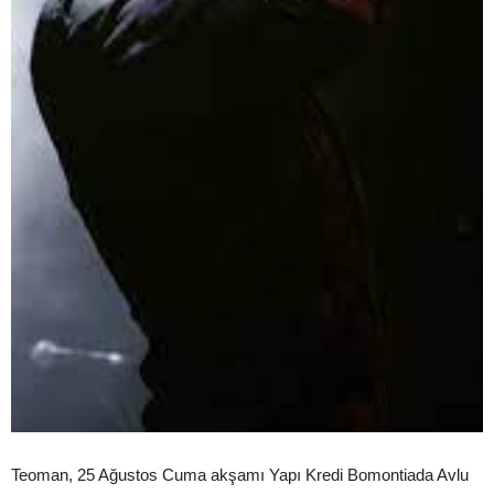
Teoman, 25 Ağustos Cuma akşamı Yapı Kredi Bomontiada Avlu