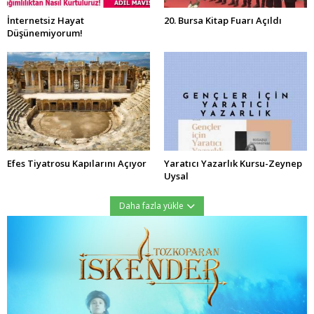
İnternetsiz Hayat
20. Bursa Kitap Fuarı Açıldı
Düşünemiyorum!
Efes Tiyatrosu Kapılarını Açıyor
Yaratıcı Yazarlık Kursu-Zeynep
Uysal
Daha fazla yükle