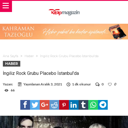
Ana Sayfa
Haber
İngiliz Rock Grubu Placebo İstanbul’da
HABER
İngiliz Rock Grubu Placebo İstanbul’da
Yazan:
Yayınlanan
Aralık 3, 2021
1 dk okunur
0
0
66