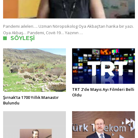
Pandemi aileleri…. Uzman Nöropsikolog Oya Akbaş’tan harika bir yazı.
Oya Akbaş… Pandemi, Covit-19… Yazının …
SÖYLEŞI
TRT 2’de Mayıs Ayı Filmleri Belli
Oldu
Şırnak’ta 1700 Yıllık Manastır
Bulundu