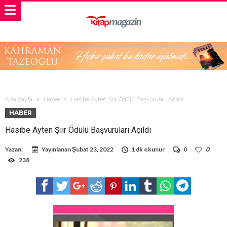
Ana Sayfa
Haber
Hasibe Ayten Şiir Ödülü Başvuruları Açıldı
HABER
Hasibe Ayten Şiir Ödülü Başvuruları Açıldı
Yazan:
Yayınlanan
Şubat 23, 2022
1 dk okunur
0
0
238