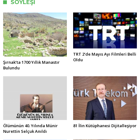
SÖYLEŞI
TRT 2’de Mayıs Ayı Filmleri Belli
Oldu
Şırnak’ta 1700 Yıllık Manastır
Bulundu
Ölümünün 40. Yılında Münir
81 İlin Kütüphanesi Dijitalleşiyor
Nurettin Selçuk Anıldı