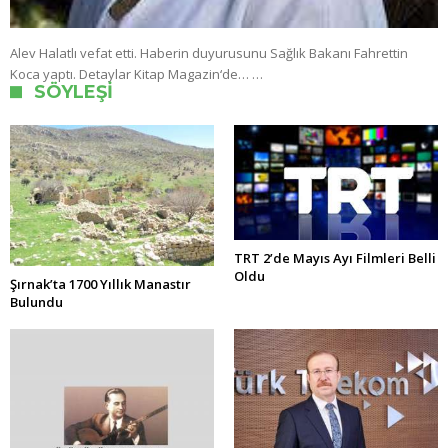
Alev Halatlı vefat etti. Haberin duyurusunu Sağlık Bakanı Fahrettin
Koca yaptı. Detaylar Kitap Magazin‘de… …
SÖYLEŞI
TRT 2’de Mayıs Ayı Filmleri Belli
Oldu
Şırnak’ta 1700 Yıllık Manastır
Bulundu