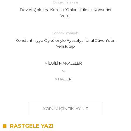
Önceki makale
Devlet Çoksesli Korosu “Onlar ki” ile İlk Konserini
Verdi
Sonraki makale
Konstantiniyye Öyküleriyle Ayasofya: Ünal Güven’den
Yeni Kitap
> İLGILI MAKALELER
>
> HABER
YORUM IÇIN TIKLAYINIZ
RASTGELE YAZI