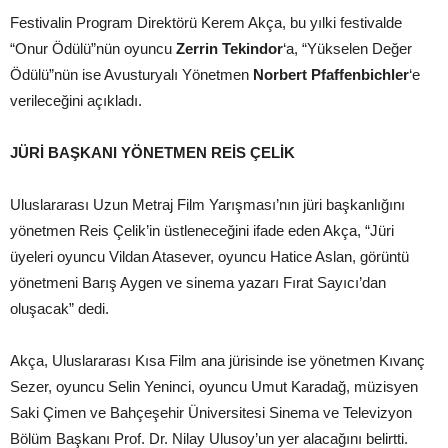
Festivalin Program Direktörü Kerem Akça, bu yılki festivalde
“Onur Ödülü”nün oyuncu
Zerrin Tekindor
‘a, “Yükselen Değer
Ödülü”nün ise Avusturyalı Yönetmen
Norbert Pfaffenbichler
‘e
verileceğini açıkladı.
JÜRİ BAŞKANI YÖNETMEN REİS ÇELİK
Uluslararası Uzun Metraj Film Yarışması’nın jüri başkanlığını
yönetmen Reis Çelik’in üstleneceğini ifade eden Akça, “Jüri
üyeleri oyuncu Vildan Atasever, oyuncu Hatice Aslan, görüntü
yönetmeni Barış Aygen ve sinema yazarı Fırat Sayıcı’dan
oluşacak” dedi.
Akça, Uluslararası Kısa Film ana jürisinde ise yönetmen Kıvanç
Sezer, oyuncu Selin Yeninci, oyuncu Umut Karadağ, müzisyen
Saki Çimen ve Bahçeşehir Üniversitesi Sinema ve Televizyon
Bölüm Başkanı Prof. Dr. Nilay Ulusoy’un yer alacağını belirtti.