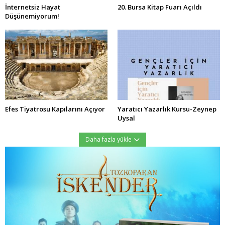
İnternetsiz Hayat
20. Bursa Kitap Fuarı Açıldı
Düşünemiyorum!
Efes Tiyatrosu Kapılarını Açıyor
Yaratıcı Yazarlık Kursu-Zeynep
Uysal
Daha fazla yükle