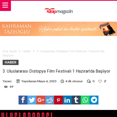
Ana Sayfa
Haber
3. Uluslararası Distopya Film Festivali 1 Haziran’da
Başlıyor
HABER
3. Uluslararası Distopya Film Festivali 1 Haziran’da Başlıyor
Yazan:
Yayınlanan
Mayıs 6, 2023
4 dk okunur
0
0
49