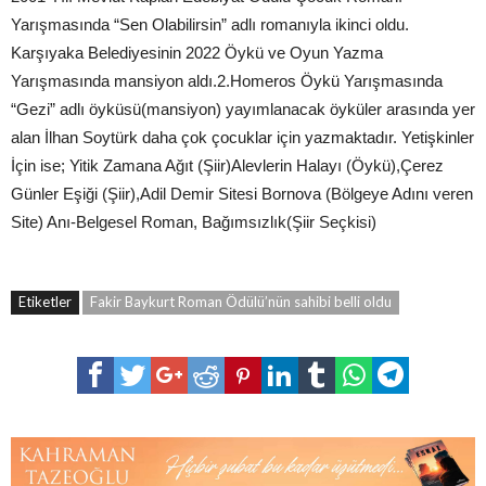
Yarışmasında “Sen Olabilirsin” adlı romanıyla ikinci oldu.
Karşıyaka Belediyesinin 2022 Öykü ve Oyun Yazma
Yarışmasında mansiyon aldı.2.Homeros Öykü Yarışmasında
“Gezi” adlı öyküsü(mansiyon) yayımlanacak öyküler arasında yer
alan İlhan Soytürk daha çok çocuklar için yazmaktadır. Yetişkinler
İçin ise; Yitik Zamana Ağıt (Şiir)Alevlerin Halayı (Öykü),Çerez
Günler Eşiği (Şiir),Adil Demir Sitesi Bornova (Bölgeye Adını veren
Site) Anı-Belgesel Roman, Bağımsızlık(Şiir Seçkisi)
Etiketler
Fakir Baykurt Roman Ödülü’nün sahibi belli oldu