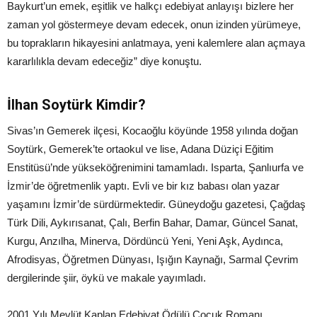
Baykurt’un emek, eşitlik ve halkçı edebiyat anlayışı bizlere her
zaman yol göstermeye devam edecek, onun izinden yürümeye,
bu toprakların hikayesini anlatmaya, yeni kalemlere alan açmaya
kararlılıkla devam edeceğiz” diye konuştu.
İlhan Soytürk Kimdir?
Sivas’ın Gemerek ilçesi, Kocaoğlu köyünde 1958 yılında doğan
Soytürk, Gemerek’te ortaokul ve lise, Adana Düziçi Eğitim
Enstitüsü’nde yükseköğrenimini tamamladı. Isparta, Şanlıurfa ve
İzmir’de öğretmenlik yaptı. Evli ve bir kız babası olan yazar
yaşamını İzmir’de sürdürmektedir. Güneydoğu gazetesi, Çağdaş
Türk Dili, Aykırısanat, Çalı, Berfin Bahar, Damar, Güncel Sanat,
Kurgu, Anzılha, Minerva, Dördüncü Yeni, Yeni Aşk, Aydınca,
Afrodisyas, Öğretmen Dünyası, Işığın Kaynağı, Sarmal Çevrim
dergilerinde şiir, öykü ve makale yayımladı.
2001 Yılı Mevlüt Kaplan Edebiyat Ödülü Çocuk Romanı