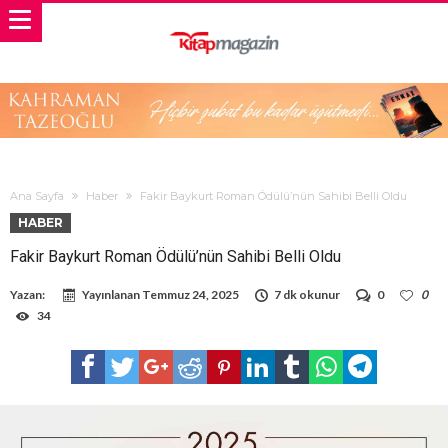
Ana Sayfa
Haber
Fakir Baykurt Roman Ödülü’nün Sahibi Belli Oldu
HABER
Fakir Baykurt Roman Ödülü’nün Sahibi Belli Oldu
Yazan:
Yayınlanan
Temmuz 24, 2025
7 dk okunur
0
0
34