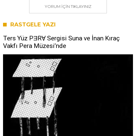
YORUM IÇIN TIKLAYINIZ
RASTGELE YAZI
Ters Yüz PƎRⱯ Sergisi Suna ve İnan Kıraç
Vakfı Pera Müzesi’nde