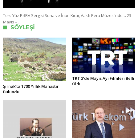
Ters Yüz PƎRⱯ Sergisi Suna ve İnan Kıraç Vakfı Pera Müzesi’nde… 23
Mayıs – …
SÖYLEŞI
TRT 2’de Mayıs Ayı Filmleri Belli
Oldu
Şırnak’ta 1700 Yıllık Manastır
Bulundu