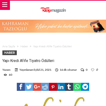
Ana Sayfa
Haber
Yapı Kredi Afife Tiyatro Ödülleri
HABER
Yapı Kredi Afife Tiyatro Ödülleri
Yazan:
Yayınlanan
Eylül 21, 2021
16 dk okunur
0
0
60