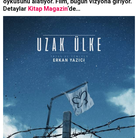
öyküsünü alatıyor. Film, bugün vizyona giriyor.
Detaylar
Kitap Magazin
‘de…