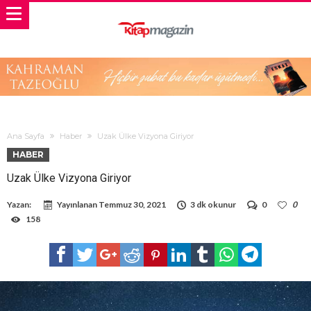
Ana Sayfa
Haber
Uzak Ülke Vizyona Giriyor
HABER
Uzak Ülke Vizyona Giriyor
Yazan:
Yayınlanan
Temmuz 30, 2021
3 dk okunur
0
0
158