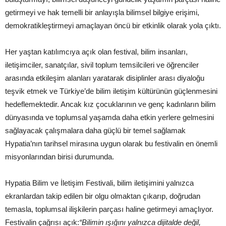
getirmeyi ve hak temelli bir anlayışla bilimsel bilgiye erişimi,
demokratikleştirmeyi amaçlayan öncü bir etkinlik olarak yola çıktı.
Her yaştan katılımcıya açık olan festival, bilim insanları,
iletişimciler, sanatçılar, sivil toplum temsilcileri ve öğrenciler
arasında etkileşim alanları yaratarak disiplinler arası diyaloğu
teşvik etmek ve Türkiye’de bilim iletişim kültürünün güçlenmesini
hedeflemektedir. Ancak kız çocuklarının ve genç kadınların bilim
dünyasında ve toplumsal yaşamda daha etkin yerlere gelmesini
sağlayacak çalışmalara daha güçlü bir temel sağlamak
Hypatia’nın tarihsel mirasına uygun olarak bu festivalin en önemli
misyonlarından birisi durumunda.
Hypatia Bilim ve İletişim Festivali, bilim iletişimini yalnızca
ekranlardan takip edilen bir olgu olmaktan çıkarıp, doğrudan
temasla, toplumsal ilişkilerin parçası haline getirmeyi amaçlıyor.
Festivalin çağrısı açık:
“
Bilimin
ışığı
n
ı
yaln
ı
zca dijitalde de
ğ
il,