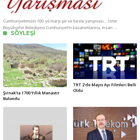
Cumhuriyetimizin 100. yıl marşı şiir ve beste yarışması… İzmir
Büyükşehir Belediyesi Cumhuriyet’in kazanımlarına, insan …
SÖYLEŞI
TRT 2’de Mayıs Ayı Filmleri Belli
Oldu
Şırnak’ta 1700 Yıllık Manastır
Bulundu