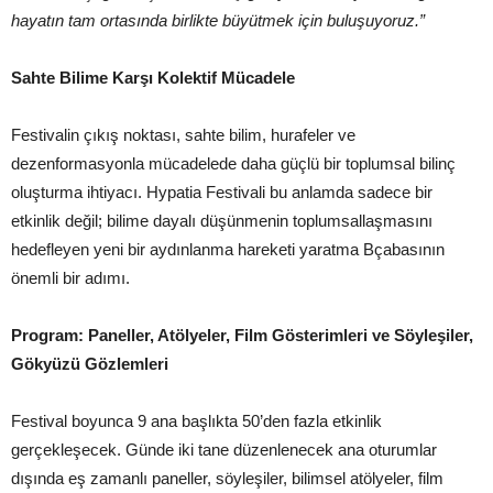
hayat
ı
n tam ortas
ı
nda birlikte b
ü
y
ü
tmek i
ç
in bulu
ş
uyoruz.
”
Sahte Bilime Karşı Kolektif Mücadele
Festivalin çıkış noktası, sahte bilim, hurafeler ve
dezenformasyonla mücadelede daha güçlü bir toplumsal bilinç
oluşturma ihtiyacı. Hypatia Festivali bu anlamda sadece bir
etkinlik değil; bilime dayalı düşünmenin toplumsallaşmasını
hedefleyen yeni bir aydınlanma hareketi yaratma Bçabasının
önemli bir adımı.
Program: Paneller, Atölyeler, Film Gösterimleri ve Söyleşiler,
Gökyüzü Gözlemleri
Festival boyunca 9 ana başlıkta 50’den fazla etkinlik
gerçekleşecek. Günde iki tane düzenlenecek ana oturumlar
dışında eş zamanlı paneller, söyleşiler, bilimsel atölyeler, film