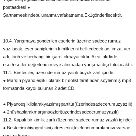
postaadresi ●
Şartnameekindebulunanmuvafakatname,Ek1gönderilecektir.
10.4. Yarışmaya gönderilen eserlerin üzerine sadece rumuz
yazılacak, eser sahiplerinin kimliklerini belli edecek ad, imza, yer
adı, tarih ve herhangi bir işaret olmayacaktır. Aksi takdirde,
eser/eserler değerlendirmeye alınmadan yarışma dışı tutulacaktır.
11.1. Besteciler, üzerinde rumuz yazılı büyük zarf içinde:
● Marşın piyano eşlikli olarak bir solist tarafından söylenmiş mp3
formatında kaydı bulunan 2 adet CD
● Piyanoeşlikliolarakyazılmışpartitür(üzerindesadecerumuzyazılı)
● 2nüshaolarakmarşınsözleri(üzerindesadecerumuzyazılı)
11.2. Kapalı bir kimlik zarfı (üzerinde sadece rumuz yazılı) içinde:
● Bestecininbiyografisini,adreslerini,telefonnumaralarınıvevarsae-
postaadresini,