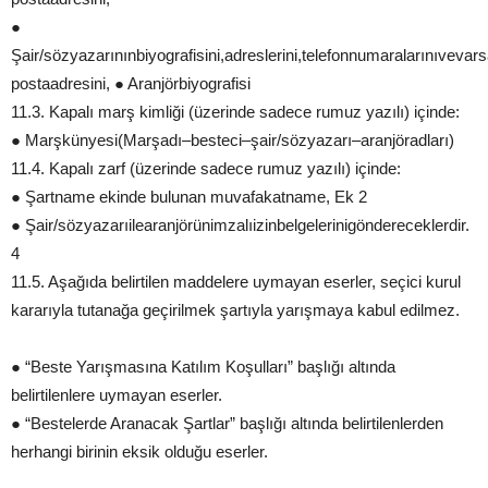
●
Şair/sözyazarınınbiyografisini,adreslerini,telefonnumaralarınıvevar
postaadresini, ● Aranjörbiyografisi
11.3. Kapalı marş kimliği (üzerinde sadece rumuz yazılı) içinde:
● Marşkünyesi(Marşadı–besteci–şair/sözyazarı–aranjöradları)
11.4. Kapalı zarf (üzerinde sadece rumuz yazılı) içinde:
● Şartname ekinde bulunan muvafakatname, Ek 2
● Şair/sözyazarıilearanjörünimzalıizinbelgelerinigöndereceklerdir.
4
11.5. Aşağıda belirtilen maddelere uymayan eserler, seçici kurul
kararıyla tutanağa geçirilmek şartıyla yarışmaya kabul edilmez.
● “Beste Yarışmasına Katılım Koşulları” başlığı altında
belirtilenlere uymayan eserler.
● “Bestelerde Aranacak Şartlar” başlığı altında belirtilenlerden
herhangi birinin eksik olduğu eserler.