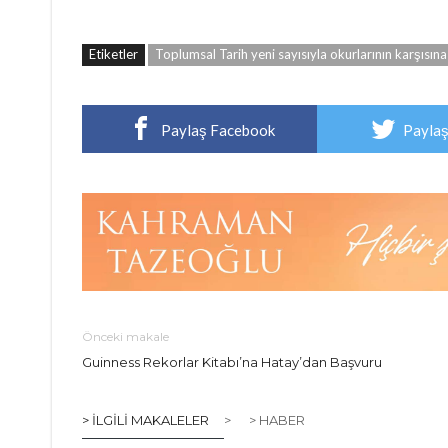
Etiketler
Toplumsal Tarih yeni sayısıyla okurlarının karşısına 
Paylaş Facebook
Paylaş
Önceki makale
Guinness Rekorlar Kitabı’na Hatay’dan Başvuru
> İLGILI MAKALELER
>
> HABER