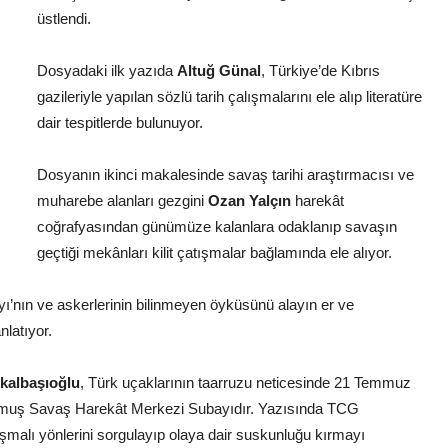
üstlendi.
Dosyadaki ilk yazıda
Altuğ Günal
, Türkiye’de Kıbrıs
gazileriyle yapılan sözlü tarih çalışmalarını ele alıp literatüre
dair tespitlerde bulunuyor.
Dosyanın ikinci makalesinde savaş tarihi araştırmacısı ve
muharebe alanları gezgini
Ozan Yalçın
harekât
coğrafyasından günümüze kalanlara odaklanıp savaşın
geçtiği mekânları kilit çatışmalar bağlamında ele alıyor.
yı’nın ve askerlerinin bilinmeyen öyküsünü alayın er ve
nlatıyor.
kalbaşıoğlu
, Türk uçaklarının taarruzu neticesinde 21 Temmuz
lmuş Savaş Harekât Merkezi Subayıdır. Yazısında TCG
ışmalı yönlerini sorgulayıp olaya dair suskunluğu kırmayı