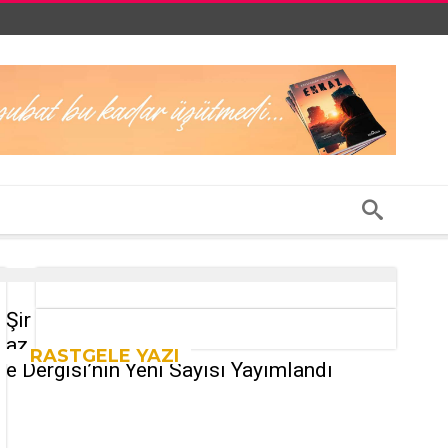
Şir
az
RASTGELE YAZI
e Dergisi’nin Yeni Sayısı Yayımlandı