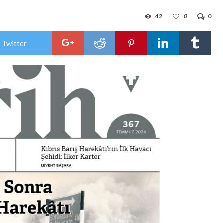
42
0
0
 Twitter