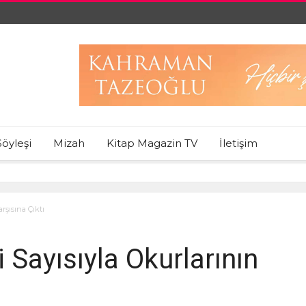
Söyleşi
Mizah
Kitap Magazin TV
İletişim
rşısına Çıktı
 Sayısıyla Okurlarının