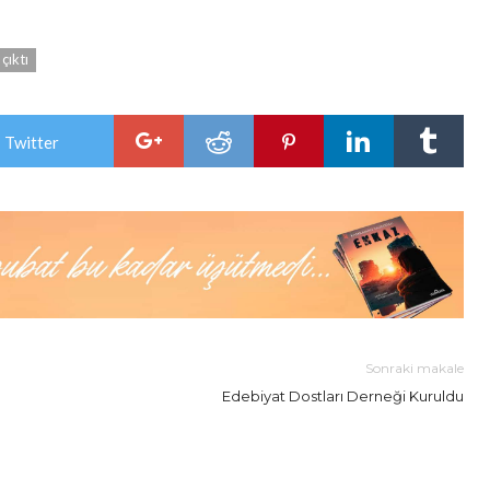
çıktı
 Twitter
Sonraki makale
Edebiyat Dostları Derneği Kuruldu