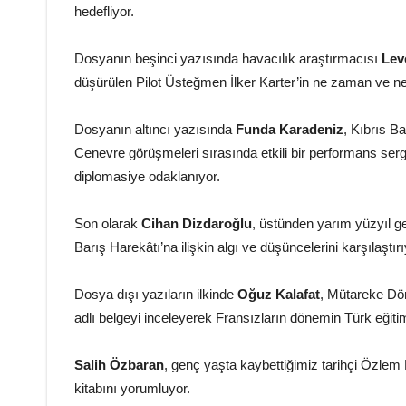
hedefliyor.
Dosyanın beşinci yazısında havacılık araştırmacısı
Lev
düşürülen Pilot Üsteğmen İlker Karter’in ne zaman ve nerede
Dosyanın altıncı yazısında
Funda Karadeniz
, Kıbrıs B
Cenevre görüşmeleri sırasında etkili bir performans ser
diplomasiye odaklanıyor.
Son olarak
Cihan Dizdaroğlu
, üstünden yarım yüzyıl ge
Barış Harekâtı’na ilişkin algı ve düşüncelerini karşılaştırı
Dosya dışı yazıların ilkinde
Oğuz Kalafat
, Mütareke Dön
adlı belgeyi inceleyerek Fransızların dönemin Türk eğitim
Salih Özbaran
, genç yaşta kaybettiğimiz tarihçi Özlem 
kitabını yorumluyor.