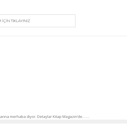
IÇIN TIKLAYINIZ
urlarına merhaba diyor. Detaylar Kitap Magazin‘de… …