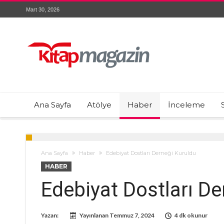
Mart 30, 2026
Ana Sayfa
Atölye
Haber
İnceleme
Ana Sayfa
Haber
Edebiyat Dostları Derneği Kuruldu
HABER
Edebiyat Dostları De
Yazan:
Yayınlanan
Temmuz 7, 2024
4 dk okunur