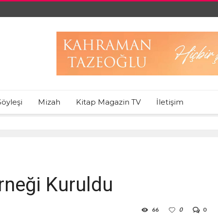
Söyleşi
Mizah
Kitap Magazin TV
İletişim
rneği Kuruldu
66
0
0