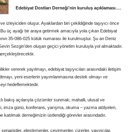
Edebiyat Dostları Derneği’nin kuruluş açıklaması….
 ve izleyiciden oluşur. Ayaklardan biri çekildiğinde taşıyıcı önce
lır. Bu üç ayağı bir araya getirmek amacıyla yola çıkan Edebiyat
ığının 35-086-025 kütük numarası ile kurulmuştur. Şu an Deniz
vin Sezgin’den oluşan geçici yönetim kuruluyla yol almaktadır.
erçekleştirecektir.
likler vererek yayılmayı, edebiyat taşıyıcıları arasındaki iletişim
oğaltmayı, yeni eserlerin yayımlanmasına destek olmayı ve
meyi hedeflemektedir.
ı bakış açılarıyla çözümler sunmak; mahalli, ulusal ve
şi, imza günü, konferans, yarışma, okuma – yazma atölyeleri,
ine katılmak derneğimizin üstlendiği görevler arasındadır.
senaristler, eleştirmenler, çevirmenler, çizerler, yayıncılar,