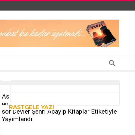
As
an
RASTGELE YAZI
sör Devler Şehri Acayip Kitaplar Etiketiyle
Yayımlandı