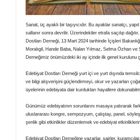
Sanat, üç ayaklı bir taşıyıcıdır. Bu ayaklar sanatçı, yapıt
sallanır sonra devrilir. Üzerindekiler etrafa saçılıp dağı
Dostları Derneği, 13 Mart 2024 tarihinde İçişleri Bakanl
Moralıgil, Hande Baba, Nalan Yılmaz, Selma Özhan ve Se
Derneğimiz önümüzdeki iki ay içinde ilk genel kurulunu g
Edebiyat Dostları Derneği yurt içi ve yurt dışında temsilci
ve bilgi alışverişini güçlendirmeyi, okur ve yazarları ç
üyelerinin edebiyata dair kurdukları hayallere dokunabil
Günümüz edebiyatının sorunlarını masaya yatırarak farkl
uluslararası kongre, sempozyum, çalıştay, panel, söyle
şenlik gibi etkinlikler düzenlemek ve edebiyat etkinlikler
Edebiyat Dostları Derneğine yazarlar, şairler, kuramcılar, 