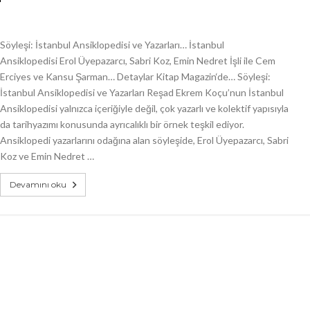
Söyleşi: İstanbul Ansiklopedisi ve Yazarları… İstanbul
Ansiklopedisi Erol Üyepazarcı, Sabri Koz, Emin Nedret İşli ile Cem
Erciyes ve Kansu Şarman… Detaylar Kitap Magazin‘de… Söyleşi:
İstanbul Ansiklopedisi ve Yazarları Reşad Ekrem Koçu’nun İstanbul
Ansiklopedisi yalnızca içeriğiyle değil, çok yazarlı ve kolektif yapısıyla
da tarihyazımı konusunda ayrıcalıklı bir örnek teşkil ediyor.
Ansiklopedi yazarlarını odağına alan söyleşide, Erol Üyepazarcı, Sabri
Koz ve Emin Nedret …
Devamını oku