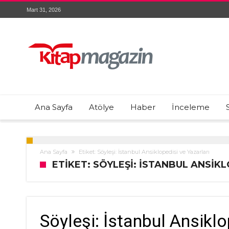
Mart 31, 2026
Ana Sayfa
Atölye
Haber
İnceleme
Ana Sayfa
Etiket: Söyleşi: İstanbul Ansiklopedisi ve Yazarları
ETIKET: SÖYLEŞI: İSTANBUL ANSIK
Söyleşi: İstanbul Ansiklo