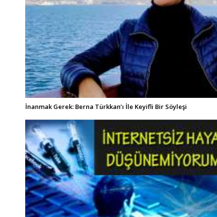
İnanmak Gerek: Berna Türkkan’ı İle Keyifli Bir Söyleşi