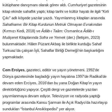
kütüphane danışmanı olarak görev aldı.
Cumhuriyet
gazetesinin
kitap ekinde sahaflık yaptı; kitap tarihi ve kültür hayatı ile ilgili “Kirli
Çıkı” adlı köşede yazılar yazdı. Yayımlanmış kitapları arasında
Sahafname: Bir Kitap Kurdunun Metruk Olmayan Evrakından
(Kırmızı Kedi, 2018) ve
Âdâb-ı Taâm: Osmanlıca Âdâb-ı
Muâşeret Kitaplarında Sofra ve Yemek
(der.) (İletişim, 2023)
bulunmaktadır. Hâlen Püzant Akbaş ile birlikte kurduğu Sahaf
Turkuaz’da çalışan İşli, Sahaflar Birliği Derneği’nin başkanlığını
yapmaktadır.
Cem Erciyes
, gazeteci, editör ve yayın yönetmeni. 1992’de
Dünya gazetesinde başladığı yayın hayatına 1997’de Radikal’de
devam eden Erciyes, 2016’dan bu yana Doğan Kitap’ın yayın
direktörlüğünü yapıyor. Çeşitli dergi ve gazetelerde yazıları
yayımlanmaya devam ediyor. Televizyon ve radyoda yaptığı
programlar arasında Kansu Şarman ile Açık Radyo’da hazırlayıp
sundukları “İstanbul Ansiklopedisi” yer alıyor.