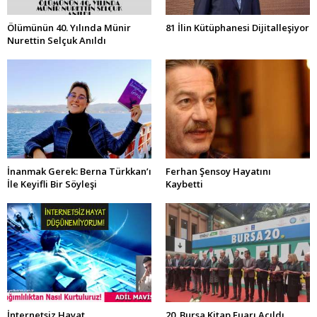
Ölümünün 40. Yılında Münir
81 İlin Kütüphanesi Dijitalleşiyor
Nurettin Selçuk Anıldı
İnanmak Gerek: Berna Türkkan’ı
Ferhan Şensoy Hayatını
İle Keyifli Bir Söyleşi
Kaybetti
İnternetsiz Hayat
20. Bursa Kitap Fuarı Açıldı