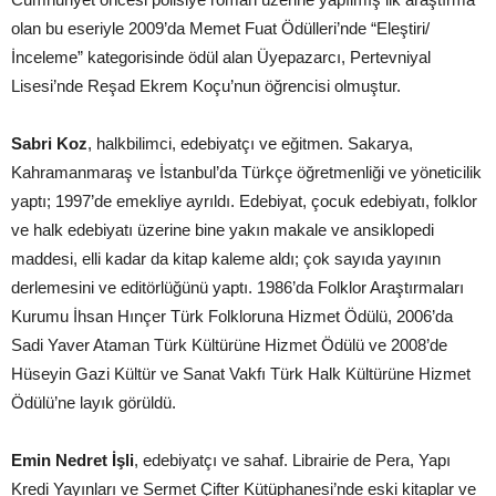
olan bu eseriyle 2009’da Memet Fuat Ödülleri’nde “Eleştiri/
İnceleme” kategorisinde ödül alan Üyepazarcı, Pertevniyal
Lisesi’nde Reşad Ekrem Koçu’nun öğrencisi olmuştur.
Sabri Koz
, halkbilimci, edebiyatçı ve eğitmen. Sakarya,
Kahramanmaraş ve İstanbul’da Türkçe öğretmenliği ve yöneticilik
yaptı; 1997’de emekliye ayrıldı. Edebiyat, çocuk edebiyatı, folklor
ve halk edebiyatı üzerine bine yakın makale ve ansiklopedi
maddesi, elli kadar da kitap kaleme aldı; çok sayıda yayının
derlemesini ve editörlüğünü yaptı. 1986’da Folklor Araştırmaları
Kurumu İhsan Hınçer Türk Folkloruna Hizmet Ödülü, 2006’da
Sadi Yaver Ataman Türk Kültürüne Hizmet Ödülü ve 2008’de
Hüseyin Gazi Kültür ve Sanat Vakfı Türk Halk Kültürüne Hizmet
Ödülü’ne layık görüldü.
Emin Nedret İşli
, edebiyatçı ve sahaf. Librairie de Pera, Yapı
Kredi Yayınları ve Sermet Çifter Kütüphanesi’nde eski kitaplar ve