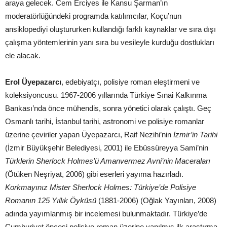
araya gelecek. Cem Erciyes ile Kansu Şarman’ın
moderatörlüğündeki programda katılımcılar, Koçu’nun
ansiklopediyi oluştururken kullandığı farklı kaynaklar ve sıra dışı
çalışma yöntemlerinin yanı sıra bu vesileyle kurduğu dostlukları
ele alacak.
Erol Üyepazarcı
, edebiyatçı, polisiye roman eleştirmeni ve
koleksiyoncusu. 1967-2006 yıllarında Türkiye Sınai Kalkınma
Bankası’nda önce mühendis, sonra yönetici olarak çalıştı. Geç
Osmanlı tarihi, İstanbul tarihi, astronomi ve polisiye romanlar
üzerine çeviriler yapan Üyepazarcı, Raif Nezihi’nin
İzmir’in Tarihi
(İzmir Büyükşehir Belediyesi, 2001) ile Ebüssüreyya Sami’nin
Türklerin Sherlock Holmes’ü Amanvermez Avni’nin Maceraları
(Ötüken Neşriyat, 2006) gibi eserleri yayıma hazırladı.
Korkmayınız Mister Sherlock Holmes: Türkiye’de Polisiye
Romanın 125 Yıllık Öyküsü
(1881-2006) (Oğlak Yayınları, 2008)
adında yayımlanmış bir incelemesi bulunmaktadır. Türkiye’de
Cumhuriyet öncesi polisiye roman üzerine yapılmış ilk araştırma