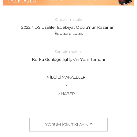
Önceki makale
2022 NDS Liseliler Edebiyat Ödülü’nün Kazananı
Édouard Louis
Sonraki makale
Korku Günlüğü: Işıl Işık’ın Yeni Romanı
> İLGILI MAKALELER
>
> HABER
YORUM IÇIN TIKLAYINIZ