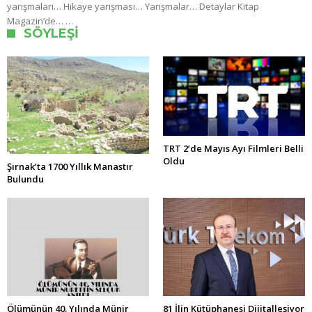
yarışmaları… Hikaye yarışması… Yarışmalar… Detaylar Kitap
Magazin‘de… …
SÖYLEŞI
TRT 2’de Mayıs Ayı Filmleri Belli
Oldu
Şırnak’ta 1700 Yıllık Manastır
Bulundu
Ölümünün 40. Yılında Münir
81 İlin Kütüphanesi Dijitalleşiyor