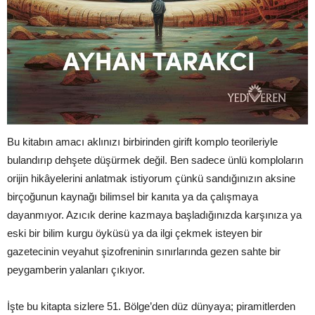
Bu kitabın amacı aklınızı birbirinden girift komplo teorileriyle
bulandırıp dehşete düşürmek değil. Ben sadece ünlü komploların
orijin hikâyelerini anlatmak istiyorum çünkü sandığınızın aksine
birçoğunun kaynağı bilimsel bir kanıta ya da çalışmaya
dayanmıyor. Azıcık derine kazmaya başladığınızda karşınıza ya
eski bir bilim kurgu öyküsü ya da ilgi çekmek isteyen bir
gazetecinin veyahut şizofreninin sınırlarında gezen sahte bir
peygamberin yalanları çıkıyor.
İşte bu kitapta sizlere 51. Bölge’den düz dünyaya; piramitlerden