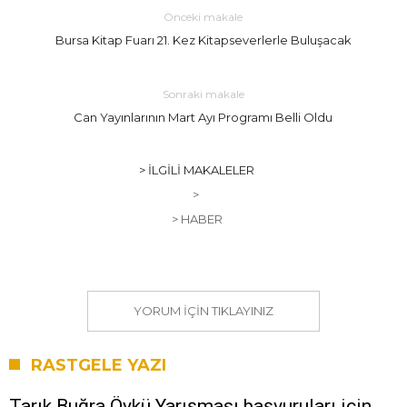
Önceki makale
Bursa Kitap Fuarı 21. Kez Kitapseverlerle Buluşacak
Sonraki makale
Can Yayınlarının Mart Ayı Programı Belli Oldu
> İLGILI MAKALELER
>
> HABER
YORUM IÇIN TIKLAYINIZ
RASTGELE YAZI
Tarık Buğra Öykü Yarışması başvuruları için