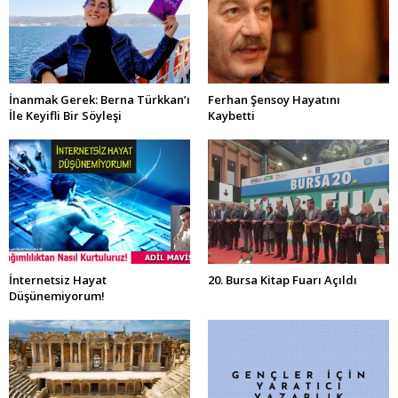
İnanmak Gerek: Berna Türkkan’ı
Ferhan Şensoy Hayatını
İle Keyifli Bir Söyleşi
Kaybetti
İnternetsiz Hayat
20. Bursa Kitap Fuarı Açıldı
Düşünemiyorum!