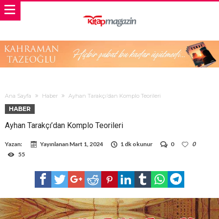
Ana Sayfa
Haber
Ayhan Tarakçı’dan Komplo Teorileri
HABER
Ayhan Tarakçı’dan Komplo Teorileri
Yazan:
Yayınlanan
Mart 1, 2024
1 dk okunur
0
0
55