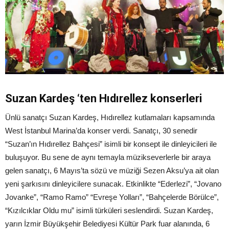
Suzan Kardeş ‘ten Hıdırellez konserleri
Ünlü sanatçı Suzan Kardeş, Hıdırellez kutlamaları kapsamında
West İstanbul Marina’da konser verdi. Sanatçı, 30 senedir
“Suzan’ın Hıdırellez Bahçesi” isimli bir konsept ile dinleyicileri ile
buluşuyor. Bu sene de aynı temayla müzikseverlerle bir araya
gelen sanatçı, 6 Mayıs’ta sözü ve müziği Sezen Aksu’ya ait olan
yeni şarkısını dinleyicilere sunacak. Etkinlikte “Ederlezi”, “Jovano
Jovanke”, “Ramo Ramo” “Evreşe Yolları”, “Bahçelerde Börülce”,
“Kızılcıklar Oldu mu” isimli türküleri seslendirdi. Suzan Kardeş,
yarın İzmir Büyükşehir Belediyesi Kültür Park fuar alanında, 6