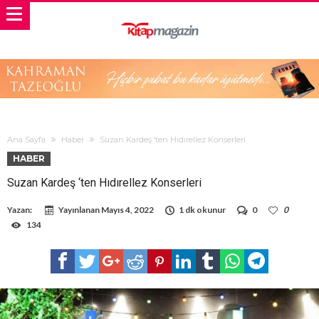
Ana Sayfa
Haber
Suzan Kardeş ‘ten Hıdırellez Konserleri
HABER
Suzan Kardeş ‘ten Hıdırellez Konserleri
Yazan:
Yayınlanan
Mayıs 4, 2022
1 dk okunur
0
0
134