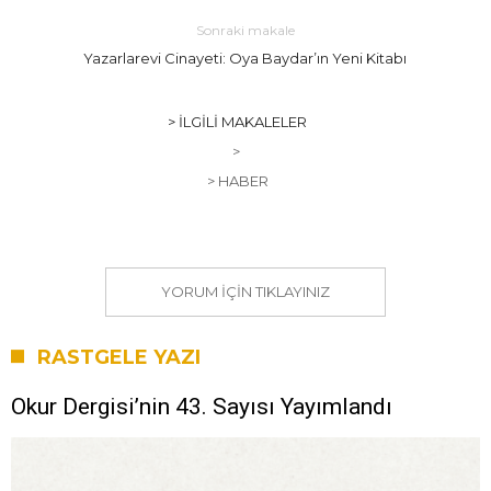
Sonraki makale
Yazarlarevi Cinayeti: Oya Baydar’ın Yeni Kitabı
> İLGILI MAKALELER
>
> HABER
YORUM IÇIN TIKLAYINIZ
RASTGELE YAZI
Okur Dergisi’nin 43. Sayısı Yayımlandı