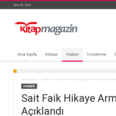
Mart 30, 2026
Ana Sayfa
Atölye
Haber
İnceleme
Ana Sayfa
Haber
Sait Faik Hikaye Armağanı Kısa Listesi Açıkl
HABER
Sait Faik Hikaye Arm
Açıklandı