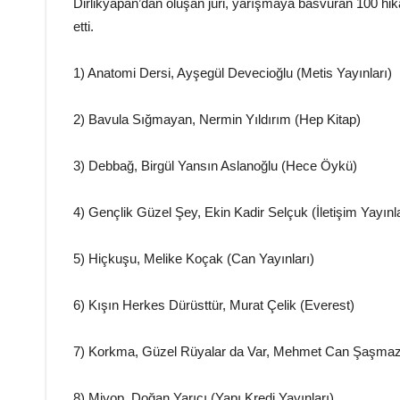
Dirlikyapan’dan oluşan jüri, yarışmaya basvuran 100 hikay
etti.
1) Anatomi Dersi, Ayşegül Devecioğlu (Metis Yayınları)
2) Bavula Sığmayan, Nermin Yıldırım (Hep Kitap)
3) Debbağ, Birgül Yansın Aslanoğlu (Hece Öykü)
4) Gençlik Güzel Şey, Ekin Kadir Selçuk (İletişim Yayınla
5) Hiçkuşu, Melike Koçak (Can Yayınları)
6) Kışın Herkes Dürüsttür, Murat Çelik (Everest)
7) Korkma, Güzel Rüyalar da Var, Mehmet Can Şaşmaz (
8) Miyop, Doğan Yarıcı (Yapı Kredi Yayınları)