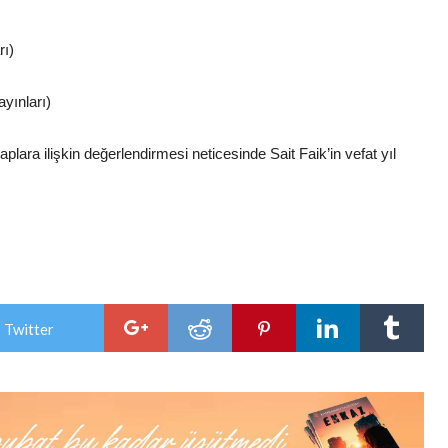
rı)
yınları)
taplara ilişkin değerlendirmesi neticesinde Sait Faik’in vefat yıl
 Twitter