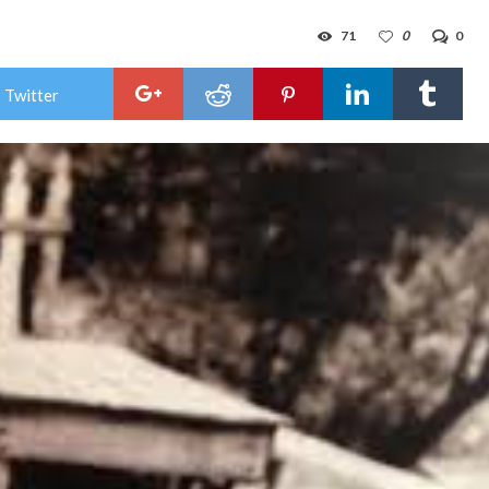
71
0
0
 Twitter