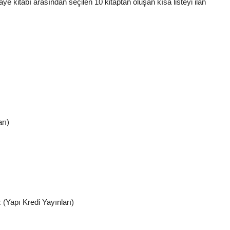
e kitabı arasından seçilen 10 kitaptan oluşan kısa listeyi ilan
rı)
Yapı Kredi Yayınları)