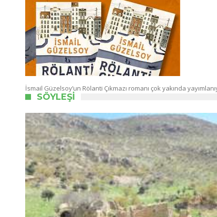
İsmail Güzelsoy’un Rölanti Çıkmazı romanı çok yakında yayımlanı
SÖYLEŞI