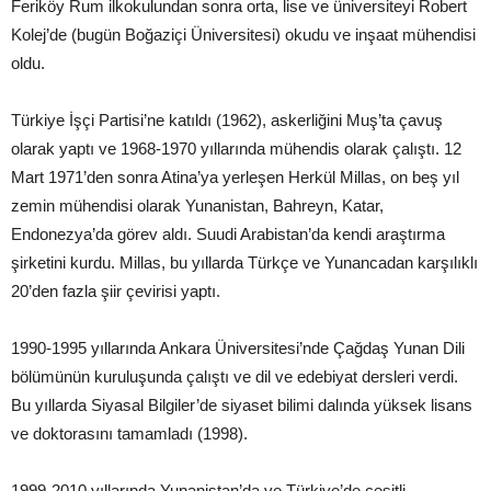
Feriköy Rum ilkokulundan sonra orta, lise ve üniversiteyi Robert
Kolej’de (bugün Boğaziçi Üniversitesi) okudu ve inşaat mühendisi
oldu.
Türkiye İşçi Partisi’ne katıldı (1962), askerliğini Muş’ta çavuş
olarak yaptı ve 1968-1970 yıllarında mühendis olarak çalıştı. 12
Mart 1971’den sonra Atina’ya yerleşen Herkül Millas, on beş yıl
zemin mühendisi olarak Yunanistan, Bahreyn, Katar,
Endonezya’da görev aldı. Suudi Arabistan’da kendi araştırma
şirketini kurdu. Millas, bu yıllarda Türkçe ve Yunancadan karşılıklı
20’den fazla şiir çevirisi yaptı.
1990-1995 yıllarında Ankara Üniversitesi’nde Çağdaş Yunan Dili
bölümünün kuruluşunda çalıştı ve dil ve edebiyat dersleri verdi.
Bu yıllarda Siyasal Bilgiler’de siyaset bilimi dalında yüksek lisans
ve doktorasını tamamladı (1998).
1999-2010 yıllarında Yunanistan’da ve Türkiye’de çeşitli