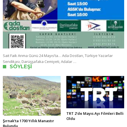
Sait Faik Anma Günü 24 Mayıs’ta… Ada Dostları, Türkiye Yazarlar
Sendikası, Darüşşafaka Cemiyeti, Adalar …
SÖYLEŞI
TRT 2’de Mayıs Ayı Filmleri Belli
Oldu
Şırnak’ta 1700 Yıllık Manastır
Bulundu