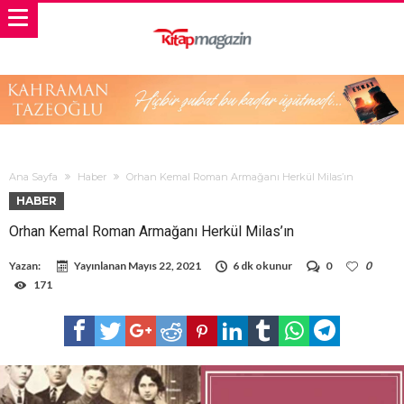
Ana Sayfa
Haber
Orhan Kemal Roman Armağanı Herkül Milas’ın
HABER
Orhan Kemal Roman Armağanı Herkül Milas’ın
Yazan:
Yayınlanan
Mayıs 22, 2021
6 dk okunur
0
0
171