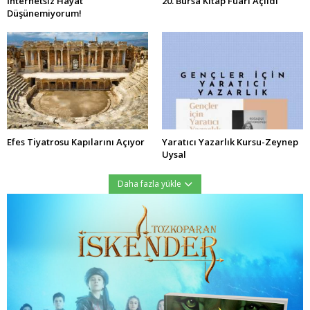
İnternetsiz Hayat
20. Bursa Kitap Fuarı Açıldı
Düşünemiyorum!
Efes Tiyatrosu Kapılarını Açıyor
Yaratıcı Yazarlık Kursu-Zeynep
Uysal
Daha fazla yükle