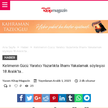
Ana Sayfa
Haber
Kelimenin Gücü: Yaratıcı Yazarlıkta İlhamı Yakalamak
söyleşisi 18 Aralık’ta…
HABER
Kelimenin Gücü: Yaratıcı Yazarlıkta İlhamı Yakalamak söyleşisi
18 Aralık’ta…
Yazan:
Kitap Magazin
Yayınlanan
Aralık 1, 2025
2 dk okunur
0
0
25