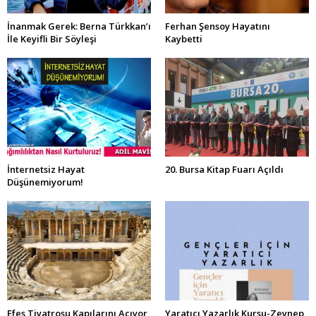
İnanmak Gerek: Berna Türkkan’ı
Ferhan Şensoy Hayatını
İle Keyifli Bir Söyleşi
Kaybetti
İnternetsiz Hayat
20. Bursa Kitap Fuarı Açıldı
Düşünemiyorum!
Efes Tiyatrosu Kapılarını Açıyor
Yaratıcı Yazarlık Kursu-Zeynep