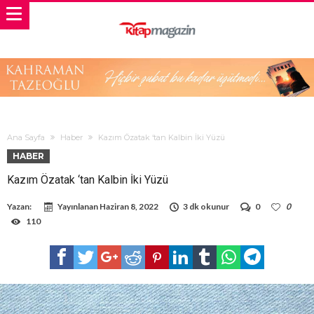
Ana Sayfa
Haber
Kazım Özatak ‘tan Kalbin İki Yüzü
HABER
Kazım Özatak ‘tan Kalbin İki Yüzü
Yazan:
Yayınlanan
Haziran 8, 2022
3 dk okunur
0
0
110