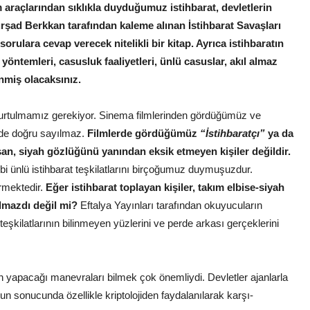
 araçlarından sıklıkla duyduğumuz istihbarat, devletlerin
ürşad Berkkan tarafından kaleme alınan İstihbarat Savaşları
 sorulara cevap verecek nitelikli bir kitap. Ayrıca istihbaratın
 yöntemleri, casusluk faaliyetleri, ünlü casuslar, akıl almaz
nmiş olacaksınız.
 kurtulmamız gerekiyor. Sinema filmlerinden gördüğümüz ve
k de doğru sayılmaz.
Filmlerde gördüğümüz
“İstihbaratçı”
ya da
aşan, siyah gözlüğünü yanından eksik etmeyen kişiler değildir.
ünlü istihbarat teşkilatlarını birçoğumuz duymuşuzdur.
ürmektedir.
Eğer istihbarat toplayan kişiler, takım elbise-siyah
olmazdı değil mi?
Eftalya Yayınları tarafından okuyucuların
 teşkilatlarının bilinmeyen yüzlerini ve perde arkası gerçeklerini
apacağı manevraları bilmek çok önemliydi. Devletler ajanlarla
nun sonucunda özellikle kriptolojiden faydalanılarak karşı-