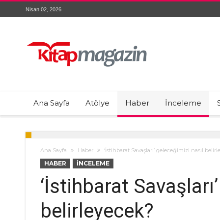
Nisan 02, 2026
Ana Sayfa
Atölye
Haber
İnceleme
Ana Sayfa
Haber
‘İstihbarat Savaşları’ geleceğimizi nasıl belir
HABER
İNCELEME
‘İstihbarat Savaşları
belirleyecek?