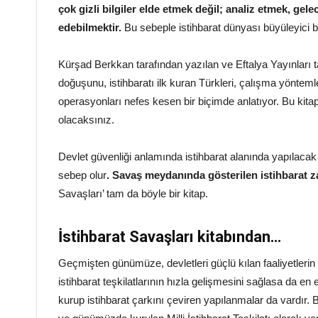
çok gizli bilgiler elde etmek değil; analiz etmek, gel
edebilmektir.
Bu sebeple istihbarat dünyası büyüleyici b
Kürşad Berkkan tarafından yazılan ve Eftalya Yayınları tara
doğuşunu, istihbaratı ilk kuran Türkleri, çalışma yöntemler
operasyonları nefes kesen bir biçimde anlatıyor. Bu kita
olacaksınız.
Devlet güvenliği anlamında istihbarat alanında yapılaca
sebep olur
. Savaş meydanında gösterilen istihbarat za
Savaşları’ tam da böyle bir kitap.
İstihbarat Savaşları kitabından…
Geçmişten günümüze, devletleri güçlü kılan faaliyetlerin 
istihbarat teşkilatlarının hızla gelişmesini sağlasa da e
kurup istihbarat çarkını çeviren yapılanmalar da vardır. 