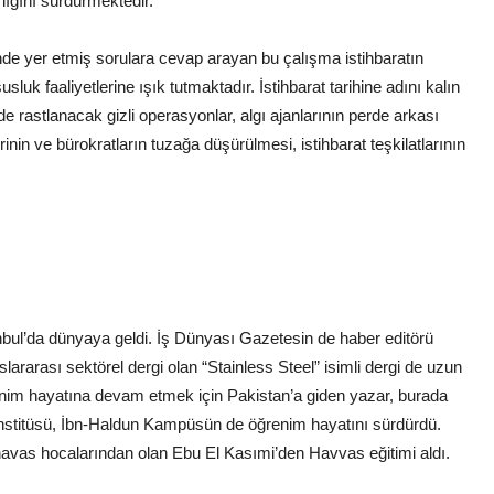
rlığını sürdürmektedir.
nde yer etmiş sorulara cevap arayan bu çalışma istihbaratın
uk faaliyetlerine ışık tutmaktadır. İstihbarat tarihine adını kalın
de rastlanacak gizli operasyonlar, algı ajanlarının perde arkası
erinin ve bürokratların tuzağa düşürülmesi, istihbarat teşkilatlarının
l’da dünyaya geldi. İş Dünyası Gazetesin de haber editörü
ararası sektörel dergi olan “Stainless Steel” isimli dergi de uzun
enim hayatına devam etmek için Pakistan’a giden yazar, burada
nstitüsü, İbn-Haldun Kampüsün de öğrenim hayatını sürdürdü.
avas hocalarından olan Ebu El Kasımi’den Havvas eğitimi aldı.