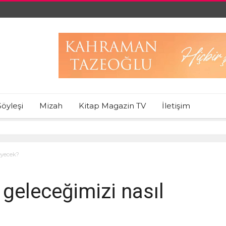
Söyleşi
Mizah
Kitap Magazin TV
İletişim
leyecek?
’ geleceğimizi nasıl