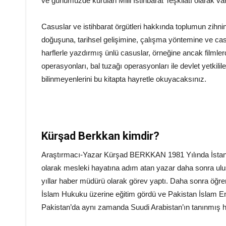
ve günümüzde kurulan Milli İstihbarat Teşkilatı olarak va
Casuslar ve istihbarat örgütleri hakkında toplumun zihni
doğuşuna, tarihsel gelişimine, çalışma yöntemine ve casusl
harflerle yazdırmış ünlü casuslar, örneğine ancak filmler
operasyonları, bal tuzağı operasyonları ile devlet yetkilil
bilinmeyenlerini bu kitapta hayretle okuyacaksınız.
Kürşad Berkkan kimdir?
Araştırmacı-Yazar Kürşad BERKKAN 1981 Yılında İstanbu
olarak mesleki hayatına adım atan yazar daha sonra ulusl
yıllar haber müdürü olarak görev yaptı. Daha sonra öğr
İslam Hukuku üzerine eğitim gördü ve Pakistan İslam E
Pakistan’da aynı zamanda Suudi Arabistan’ın tanınmış h