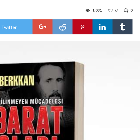
1,031
0
0
 Twitter