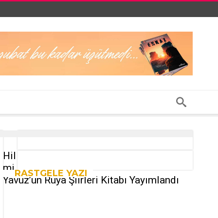
Hil
mi
RASTGELE YAZI
Yavuz’un Rüya Şiirleri Kitabı Yayımlandı