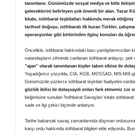
tanımlanır. Günümüzde sosyal medya ve kitle iletişim
geleceklerini belirleyen çok önemli bir alan. Yazar K
kitabı, istihbarat teşkilatları hakkında merak ettiğiniz
tarihsel doğuşu, istihbaratı ilk kuran Türkler, çalışma
operasyonlar gibi birbirinden ilginç konuları da öğre
Öncelikle, istihbarat hakkındaki bazı yanılgılarımızdan
vatandaşların zihninde canlanan istihbarat anlayışı, pe
“ajan” olarak tanımlanan kişiler takım elbise ile dol
Yaşadığımız yüzyılda, CIA, KGB, MOSSAD, MI5-MI6 gibi 
Günümüzde yüzlerce istihbarat teşkilatı faaliyetini sürd
gözlük ikilisi ile dolaşsaydı onları fark etmemiz zor 
beğenisine sunulan ‘İstihbarat Savaşları’ kitabı istihbarat
sade ve ilgi çekici biçimde anlatıyor.
Tarihe bakarsak savaş zamanlarında düşman ordusunun y
karşı ordu hakkında istihbarat bilgileri elde ediyordu. Bu