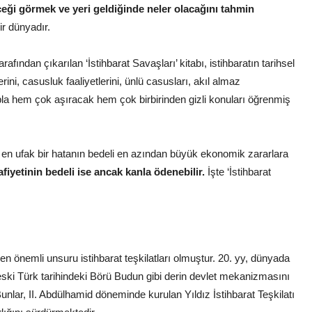
eceği görmek ve yeri geldiğinde neler olacağını tahmin
ir dünyadır.
fından çıkarılan ‘İstihbarat Savaşları’ kitabı, istihbaratın tarihsel
ini, casusluk faaliyetlerini, ünlü casusları, akıl almaz
pla hem çok aşıracak hem çok birbirinden gizli konuları öğrenmiş
k en ufak bir hatanın bedeli en azından büyük ekonomik zararlara
fiyetinin bedeli ise ancak kanla ödenebilir.
İşte ‘İstihbarat
en önemli unsuru istihbarat teşkilatları olmuştur. 20. yy, dünyada
n eski Türk tarihindeki Börü Budun gibi derin devlet mekanizmasını
Bunlar, II. Abdülhamid döneminde kurulan Yıldız İstihbarat Teşkilatı