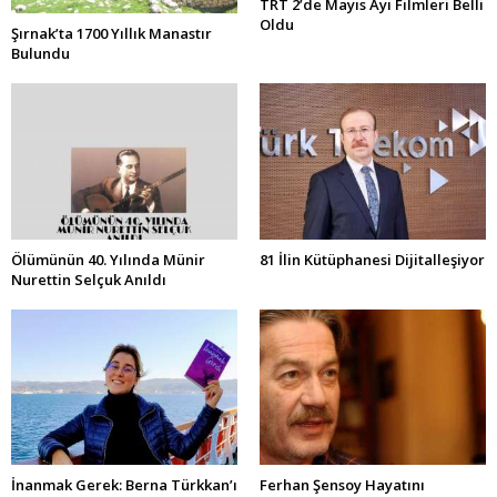
TRT 2’de Mayıs Ayı Filmleri Belli
Oldu
Şırnak’ta 1700 Yıllık Manastır
Bulundu
Ölümünün 40. Yılında Münir
81 İlin Kütüphanesi Dijitalleşiyor
Nurettin Selçuk Anıldı
İnanmak Gerek: Berna Türkkan’ı
Ferhan Şensoy Hayatını