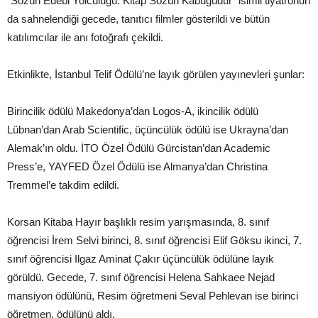
“Sözün Edebi Yolculuğu: Kitap Sözün Kabuğudur” isimli tiyatronun
da sahnelendiği gecede, tanıtıcı filmler gösterildi ve bütün
katılımcılar ile anı fotoğrafı çekildi.
Etkinlikte, İstanbul Telif Ödülü’ne layık görülen yayınevleri şunlar:
Birincilik ödülü Makedonya’dan Logos-A, ikincilik ödülü
Lübnan’dan Arab Scientific, üçüncülük ödülü ise Ukrayna’dan
Alemak’ın oldu. İTO Özel Ödülü Gürcistan’dan Academic
Press’e, YAYFED Özel Ödülü ise Almanya’dan Christina
Tremmel’e takdim edildi.
Korsan Kitaba Hayır başlıklı resim yarışmasında, 8. sınıf
öğrencisi İrem Selvi birinci, 8. sınıf öğrencisi Elif Göksu ikinci, 7.
sınıf öğrencisi Ilgaz Aminat Çakır üçüncülük ödülüne layık
görüldü. Gecede, 7. sınıf öğrencisi Helena Sahkaee Nejad
mansiyon ödülünü, Resim öğretmeni Seval Pehlevan ise birinci
öğretmen, ödülünü aldı.