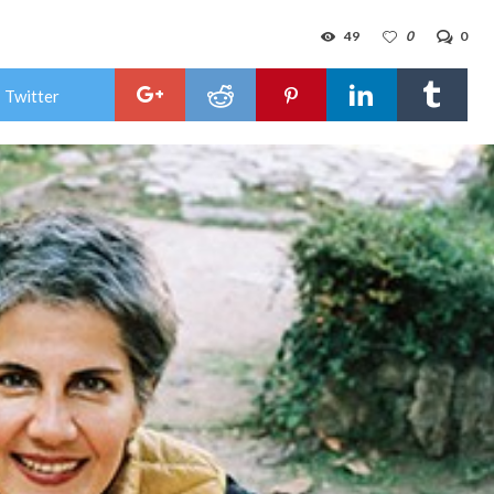
49
0
0
 Twitter