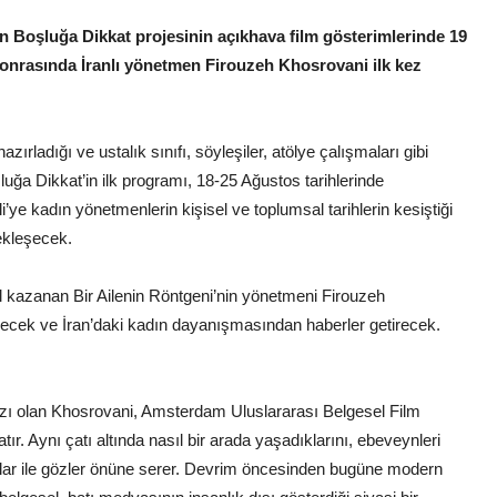
n Boşluğa Dikkat projesinin açıkhava film gösterimlerinde 19
sonrasında İranlı yönetmen Firouzeh Khosrovani ilk kez
azırladığı ve ustalık sınıfı, söyleşiler, atölye çalışmaları gibi
luğa Dikkat’in ilk programı, 18-25 Ağustos tarihlerinde
’ye kadın yönetmenlerin kişisel ve toplumsal tarihlerin kesiştiği
ekleşecek.
l kazanan Bir Ailenin Röntgeni’nin yönetmeni Firouzeh
gelecek ve İran’daki kadın dayanışmasından haberler getirecek.
ızı olan Khosrovani, Amsterdam Uluslararası Belgesel Film
tır. Aynı çatı altında nasıl bir arada yaşadıklarını, ebeveynleri
deolar ile gözler önüne serer. Devrim öncesinden bugüne modern