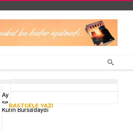
Ay
şe
RASTGELE YAZI
Kulin Bursa’daydı