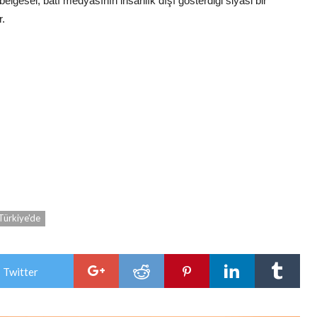
elgesel, batı medyasının insanlık dışı gösterdiği siyasi bir
r.
Türkiye'de
 Twitter