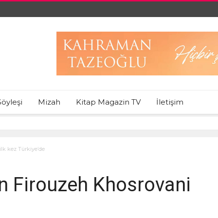
Söyleşi
Mizah
Kitap Magazin TV
İletişim
lk kez Türkiye’de
en Firouzeh Khosrovani