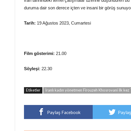
İran tarihindeki temel çatışmalar üzerine düşündüren bu b
duruma dair son derece içten ve insani bir görüş sunuyo
Tarih:
19 Ağustos 2023, Cumartesi
Film gösterimi:
21.00
Söyleşi:
22.30
Etiketler
İranlı kadın yönetmen Firouzeh Khosrovani ilk kez 
Paylaş Facebook
Paylaş