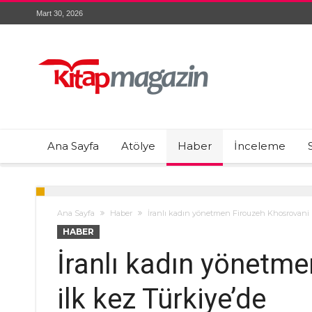
Mart 30, 2026
Ana Sayfa
Atölye
Haber
İnceleme
Ana Sayfa
Haber
İranlı kadın yönetmen Firouzeh Khosrovani i
HABER
İranlı kadın yönetm
ilk kez Türkiye’de