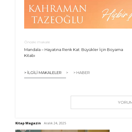
Önceki makale
Mandala – Hayatına Renk Kat: Büyükler İçin Boyama
Kitabı
> İLGILI MAKALELER
>
> HABER
YORUM 
Kitap Magazin
Aralık 24, 2025