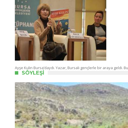
Ayşe Kulin Bursa’daydı. Yazar, Bursalı gençlerle bir araya geldi. 
SÖYLEŞI