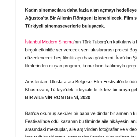
Kadın sinemacılara daha fazla alan açmayı hedefleye
Ağustos’ta Bir Ailenin Röntgeni izlenebilecek. Film 
Türkiyeli sinemaseverlerle buluşacak.
İstanbul Modern Sinema
’nın Türk Tuborg’un katkılarıyla h
birçok etkinliğe yer verecek yeni uluslararası projesi Boş
düzenlenecek beş filmlik açıkhava gösterimi. İran’dan Şili
filmlerinden oluşan program, konukların katılımıyla gerç
Amsterdam Uluslararası Belgesel Film Festivali’nde ödü
Khosrovani, Türkiye’deki izleyicilerle ilk kez bir araya 
BİR AİLENİN RÖNTGENİ, 2020
Batı’da okumuş seküler bir baba ve dindar bir annenin k
Festivali’nde ödül kazanan bu filminde aile hikâyesini anla
arasındaki mektuplar, aile arşivinden fotoğraflar ve vi