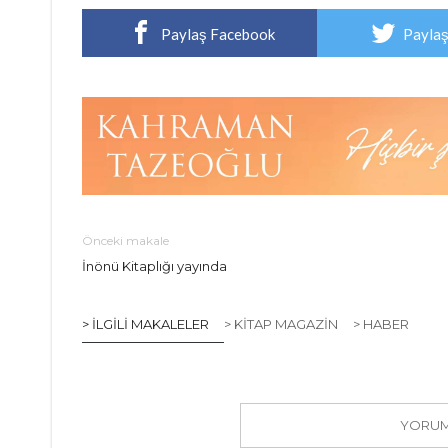
Paylaş Facebook
Paylaş
Önceki makale
İnönü Kitaplığı yayında
> İLGILI MAKALELER
> KITAP MAGAZIN
> HABER
YORUM 