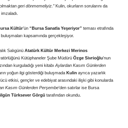
 olmaktan geri dönmemeliyiz.”
Kulin, okurların sorularını da
a imzaladı.
ursa Kültür
’ün
“Bursa Sanatla Yeşeriyor”
teması etrafında
at buluşmaları kapsamında gerçekleşiyor.
ralık Salıgünü
Atatürk Kültür Merkezi Merinos
deratörlüğünü Kütüphaneler Şube Müdürü
Özge Sivrioğlu
’nun
zından kurguladığı yeni kitabı
Aylardan Kasım Günlerden
ların yoğun ilgi gösterdiği buluşmada
Kulin
ayrıca yazarlık
cü etkisi, gençler ve edebiyat arasındaki ilişki gibi konularda
dan Kasım Günlerden Perşembe
’den satırlar ise Bursa
ilgün Türksever Görgü
tarafından okundu.