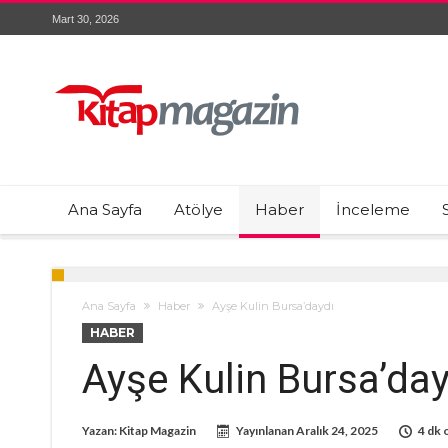
Mart 30, 2026
Ana Sayfa
Atölye
Haber
İnceleme
Ana Sayfa
Haber
Ayşe Kulin Bursa’daydı
HABER
Ayşe Kulin Bursa’day
Yazan:
Kitap Magazin
Yayınlanan
Aralık 24, 2025
4 dk 