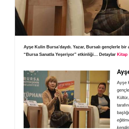
Ayşe Kulin Bursa’daydı. Yazar, Bursalı gençlerle bir
“Bursa Sanatla Yeşeriyor” etkinliği… Detaylar
Kitap
Ayşe
Ayşe K
gençle
Kültür
tarafı
başlığ
eğitim
kendini