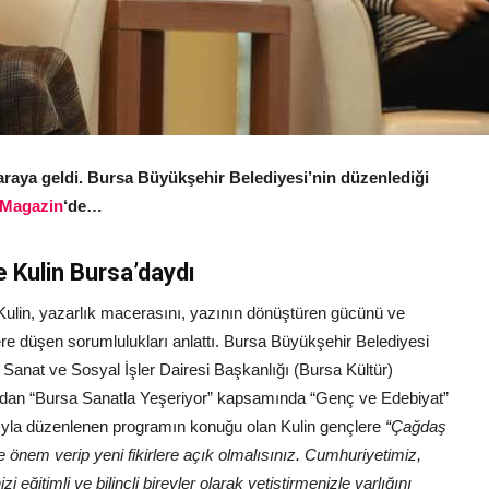
 araya geldi. Bursa Büyükşehir Belediyesi’nin düzenlediği
 Magazin
‘de…
 Kulin Bursa’daydı
ulin, yazarlık macerasını, yazının dönüştüren gücünü ve
re düşen sorumlulukları anlattı. Bursa Büyükşehir Belediyesi
, Sanat ve Sosyal İşler Dairesi Başkanlığı (Bursa Kültür)
ndan “Bursa Sanatla Yeşeriyor” kapsamında “Genç ve Edebiyat”
ıyla düzenlenen programın konuğu olan Kulin gençlere
“Çağdaş
e önem verip yeni fikirlere açık olmalısınız. Cumhuriyetimiz,
zi eğitimli ve bilinçli bireyler olarak yetiştirmenizle varlığını