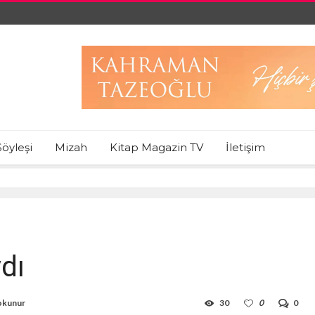
Söyleşi
Mizah
Kitap Magazin TV
İletişim
dı
okunur
30
0
0