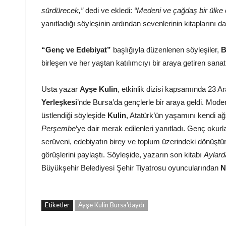
sürdürecek,”
dedi ve ekledi:
“Medeni ve çağdaş bir ülke
yanıtladığı söyleşinin ardından sevenlerinin kitaplarını d
“Genç ve Edebiyat”
başlığıyla düzenlenen söyleşiler,
B
birleşen ve her yaştan katılımcıyı bir araya getiren san
Usta yazar
Ayşe Kulin
, etkinlik dizisi kapsamında 23 A
Yerleşkesi
’nde Bursa’da gençlerle bir araya geldi. Mo
üstlendiği söyleşide
Kulin
, Atatürk’ün yaşamını kendi ağ
Perşembe
’ye dair merak edilenleri yanıtladı. Genç okur
serüveni, edebiyatın birey ve toplum üzerindeki dönüştürü
görüşlerini paylaştı. Söyleşide, yazarın son kitabı
Aylar
Büyükşehir Belediyesi Şehir Tiyatrosu oyuncularından
N
Etiketler
Ayşe Kulin Bursa'daydı