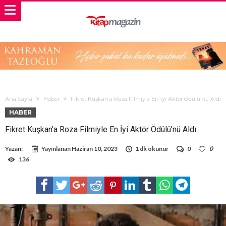
Ana Sayfa
Haber
Fikret Kuşkan’a Roza Filmiyle En İyi Aktör Ödülü’nü Aldı
HABER
Fikret Kuşkan’a Roza Filmiyle En İyi Aktör Ödülü’nü Aldı
Yazan:
Yayınlanan
Haziran 10, 2023
1 dk okunur
0
0
136