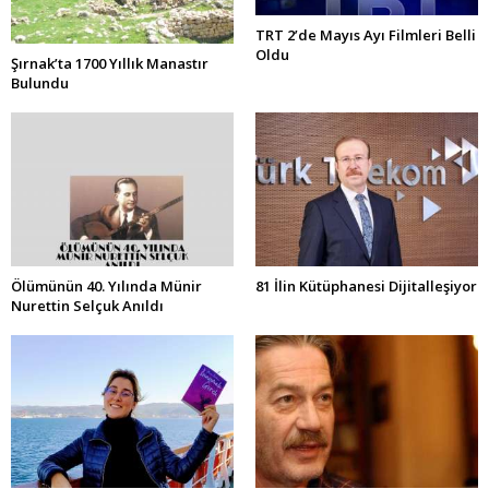
TRT 2’de Mayıs Ayı Filmleri Belli
Oldu
Şırnak’ta 1700 Yıllık Manastır
Bulundu
Ölümünün 40. Yılında Münir
81 İlin Kütüphanesi Dijitalleşiyor
Nurettin Selçuk Anıldı