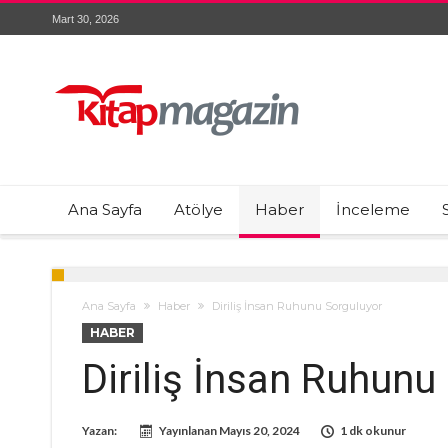
Mart 30, 2026
Ana Sayfa
Atölye
Haber
İnceleme
Ana Sayfa
Haber
Diriliş İnsan Ruhunu Sorguluyor
HABER
Diriliş İnsan Ruhunu
Yazan:
Yayınlanan
Mayıs 20, 2024
1 dk okunur