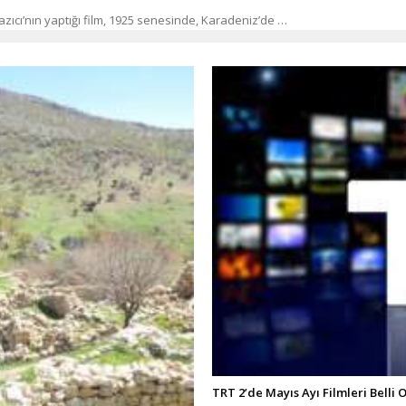
azıcı’nın yaptığı film, 1925 senesinde, Karadeniz’de …
TRT 2’de Mayıs Ayı Filmleri Belli 