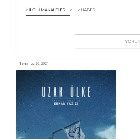
> İLGILI MAKALELER
>
> HABER
YORUM 
Temmuz 30, 2021