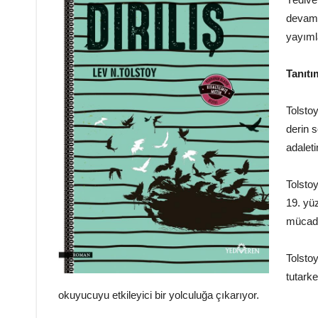
devam 
yayıml
Tanıt
Tolstoy
derin 
adaleti
Tolstoy
19. yüz
mücade
Tolstoy
tutark
okuyucuyu etkileyici bir yolculuğa çıkarıyor.