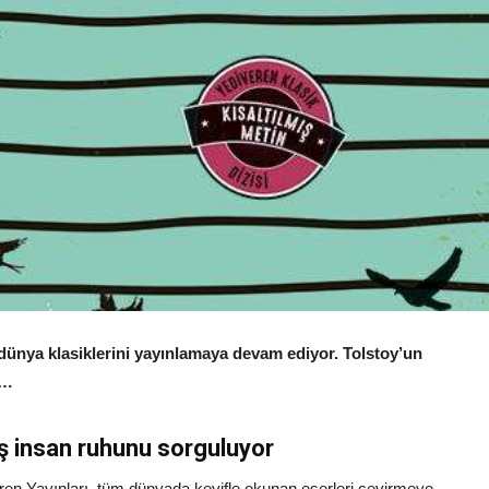
 dünya klasiklerini yayınlamaya devam ediyor. Tolstoy’un
e…
liş insan ruhunu sorguluyor
ren Yayınları, tüm dünyada keyifle okunan eserleri çevirmeye