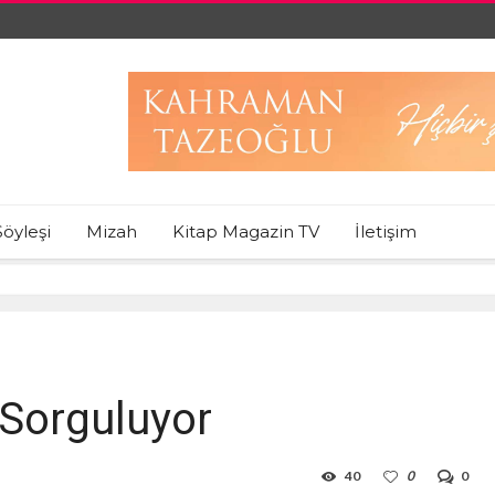
Söyleşi
Mizah
Kitap Magazin TV
İletişim
 Sorguluyor
40
0
0