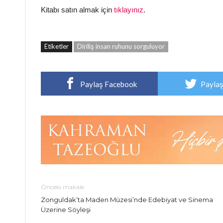
Kitabı satın almak için
tıklayınız
.
Etiketler
Diriliş insan ruhunu sorguluyor
Paylaş Facebook
Paylaş
Önceki makale
Zonguldak’ta Maden Müzesi’nde Edebiyat ve Sinema
Üzerine Söyleşi