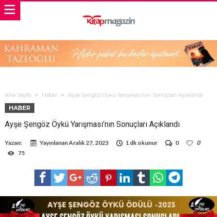
Ana Sayfa
Haber
Ayşe Şengöz Öykü Yarışması’nın Sonuçları Açıklandı
HABER
Ayşe Şengöz Öykü Yarışması’nın Sonuçları Açıklandı
Yazan:
Yayınlanan
Aralık 27, 2023
1 dk okunur
0
0
75