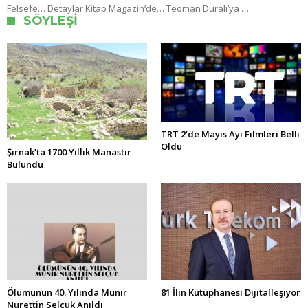
Felsefe… Detaylar Kitap Magazin‘de… Teoman Duralı’ya …
SÖYLEŞI
TRT 2’de Mayıs Ayı Filmleri Belli
Oldu
Şırnak’ta 1700 Yıllık Manastır
Bulundu
Ölümünün 40. Yılında Münir
81 İlin Kütüphanesi Dijitalleşiyor
Nurettin Selçuk Anıldı