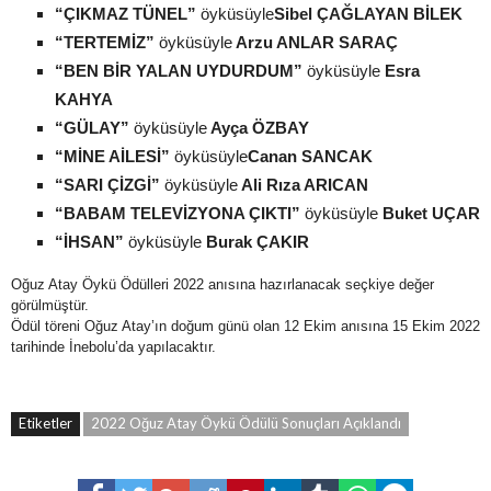
“ÇIKMAZ TÜNEL”
öyküsüyle
Sibel ÇAĞLAYAN BİLEK
“TERTEMİZ”
öyküsüyle
Arzu ANLAR SARAÇ
“BEN BİR YALAN UYDURDUM”
öyküsüyle
Esra
KAHYA
“GÜLAY”
öyküsüyle
Ayça ÖZBAY
“MİNE AİLESİ”
öyküsüyle
Canan SANCAK
“SARI ÇİZGİ”
öyküsüyle
Ali Rıza ARICAN
“BABAM TELEVİZYONA ÇIKTI”
öyküsüyle
Buket UÇAR
“İHSAN”
öyküsüyle
Burak ÇAKIR
Oğuz Atay Öykü Ödülleri 2022 anısına hazırlanacak seçkiye değer
görülmüştür.
Ödül töreni Oğuz Atay’ın doğum günü olan 12 Ekim anısına 15 Ekim 2022
tarihinde İnebolu’da yapılacaktır.
Etiketler
2022 Oğuz Atay Öykü Ödülü Sonuçları Açıklandı