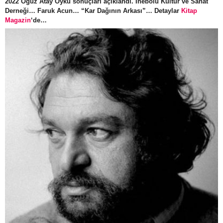
2022 Oğuz Atay Öykü sonuçları açıklandı. İnebolu Kültür ve Sanat
Derneği… Faruk Acun… “Kar Dağının Arkası”… Detaylar
Kitap
Magazin
‘de…