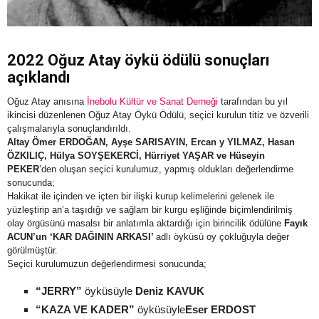
2022 Oğuz Atay öykü ödülü sonuçları
açıklandı
Oğuz Atay anısına
İnebolu Kültür ve Sanat Derneği
tarafından bu yıl
ikincisi düzenlenen Oğuz Atay Öykü Ödülü, seçici kurulun titiz ve özverili
çalışmalarıyla sonuçlandırıldı.
Altay Ömer ERDOĞAN, Ayşe SARISAYIN, Ercan y YILMAZ, Hasan
ÖZKILIÇ, Hülya SOYŞEKERCİ, Hürriyet YAŞAR ve Hüseyin
PEKER
’den oluşan seçici kurulumuz, yapmış oldukları değerlendirme
sonucunda;
Hakikat ile içinden ve içten bir ilişki kurup kelimelerini gelenek ile
yüzleştirip an’a taşıdığı ve sağlam bir kurgu eşliğinde biçimlendirilmiş
olay örgüsünü masalsı bir anlatımla aktardığı için birincilik ödülüne
Fayık
ACUN’un ‘KAR DAĞININ ARKASI’
adlı öyküsü oy çokluğuyla değer
görülmüştür.
Seçici kurulumuzun değerlendirmesi sonucunda;
“JERRY”
öyküsüyle
Deniz KAVUK
“KAZA VE KADER”
öyküsüyle
Eser ERDOST