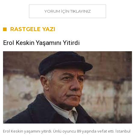
YORUM IÇIN TIKLAYINIZ
RASTGELE YAZI
Erol Keskin Yaşamını Yitirdi
Erol Keskin yaşamını yitirdi. Ünlü oyuncu 89 yaşında vefat etti. İstanbul