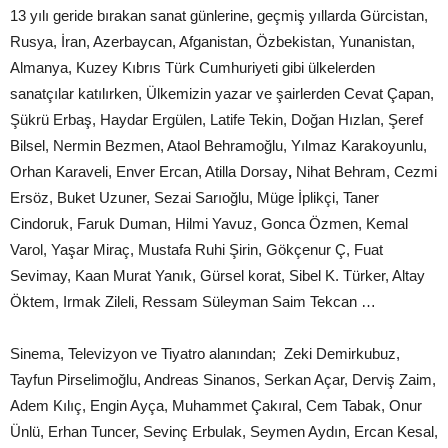
13 yılı geride bırakan sanat günlerine, geçmiş yıllarda Gürcistan,
Rusya, İran, Azerbaycan, Afganistan, Özbekistan, Yunanistan,
Almanya, Kuzey Kıbrıs Türk Cumhuriyeti gibi ülkelerden
sanatçılar katılırken, Ülkemizin yazar ve şairlerden Cevat Çapan,
Şükrü Erbaş, Haydar Ergülen, Latife Tekin, Doğan Hızlan, Şeref
Bilsel, Nermin Bezmen, Ataol Behramoğlu, Yılmaz Karakoyunlu,
Orhan Karaveli, Enver Ercan, Atilla Dorsay
,
Nihat Behram, Cezmi
Ersöz, Buket Uzuner, Sezai Sarıoğlu, Müge İplikçi, Taner
Cindoruk, Faruk Duman, Hilmi Yavuz, Gonca Özmen, Kemal
Varol, Yaşar Miraç, Mustafa Ruhi Şirin, Gökçenur Ç, Fuat
Sevimay, Kaan Murat Yanık, Gürsel korat, Sibel K. Türker, Altay
Öktem, Irmak Zileli, Ressam Süleyman Saim Tekcan …
Sinema, Televizyon ve Tiyatro alanından; Zeki Demirkubuz,
Tayfun Pirselimoğlu, Andreas Sinanos, Serkan Açar, Derviş Zaim,
Adem Kılıç, Engin Ayça, Muhammet Çakıral, Cem Tabak, Onur
Ünlü, Erhan Tuncer, Sevinç Erbulak, Seymen Aydın, Ercan Kesal,