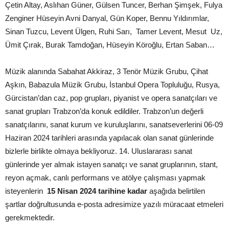
Çetin Altay, Aslıhan Güner, Gülsen Tuncer, Berhan Şimşek, Fulya
Zenginer Hüseyin Avni Danyal, Gün Koper, Bennu Yıldırımlar,
Sinan Tuzcu, Levent Ülgen, Ruhi Sarı, Tamer Levent, Mesut Uz,
Ümit Çırak, Burak Tamdoğan, Hüseyin Köroğlu, Ertan Saban…
Müzik alanında Sabahat Akkiraz, 3 Tenör Müzik Grubu, Çihat
Aşkın, Babazula Müzik Grubu, İstanbul Opera Topluluğu, Rusya,
Gürcistan’dan caz, pop grupları, piyanist ve opera sanatçıları ve
sanat grupları Trabzon’da konuk edildiler. Trabzon’un değerli
sanatçılarını, sanat kurum ve kuruluşlarını, sanatseverlerini 06-09
Haziran 2024 tarihleri arasında yapılacak olan sanat günlerinde
bizlerle birlikte olmaya bekliyoruz. 14. Uluslararası sanat
günlerinde yer almak istayen sanatçı ve sanat gruplarının, stant,
reyon açmak, canlı performans ve atölye çalışması yapmak
isteyenlerin
15 Nisan 2024 tarihine kadar
aşağıda belirtilen
şartlar doğrultusunda e-posta adresimize yazılı müracaat etmeleri
gerekmektedir.