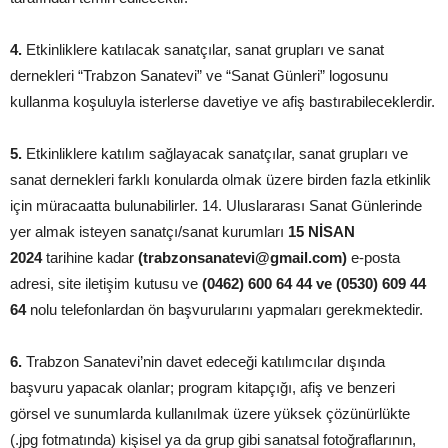
4.
Etkinliklere katılacak sanatçılar, sanat grupları ve sanat
dernekleri “Trabzon Sanatevi” ve “Sanat Günleri” logosunu
kullanma koşuluyla isterlerse davetiye ve afiş bastırabileceklerdir.
5.
Etkinliklere katılım sağlayacak sanatçılar, sanat grupları ve
sanat dernekleri farklı konularda olmak üzere birden fazla etkinlik
için müracaatta bulunabilirler. 14. Uluslararası Sanat Günlerinde
yer almak isteyen sanatçı/sanat kurumları
15 NİSAN
2024
tarihine kadar
(trabzonsanatevi@gmail.com)
e-posta
adresi, site iletişim kutusu ve
(0462) 600 64 44 ve (0530) 609 44
64
nolu telefonlardan ön başvurularını yapmaları gerekmektedir.
6.
Trabzon Sanatevi’nin davet edeceği katılımcılar dışında
başvuru yapacak olanlar; program kitapçığı, afiş ve benzeri
görsel ve sunumlarda kullanılmak üzere yüksek çözünürlükte
(.jpg fotmatında) kişisel ya da grup gibi sanatsal fotoğraflarının,