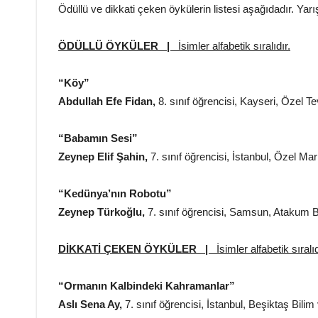
Ödüllü ve dikkati çeken öykülerin listesi aşağıdadır. Yarı
ÖDÜLLÜ ÖYKÜLER |
İsimler alfabetik sıralıdır.
“Köy”
Abdullah Efe Fidan,
8. sınıf öğrencisi, Kayseri, Özel T
“Babamın Sesi”
Zeynep Elif Şahin,
7. sınıf öğrencisi, İstanbul, Özel M
“Kedünya’nın Robotu”
Zeynep Türkoğlu,
7. sınıf öğrencisi, Samsun, Atakum 
DİKKATİ ÇEKEN ÖYKÜLER |
İsimler alfabetik sıralıd
“Ormanın Kalbindeki Kahramanlar”
Aslı Sena Ay,
7. sınıf öğrencisi, İstanbul, Beşiktaş Bili