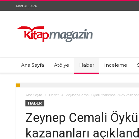
Mart 31, 2026
Ana Sayfa
Atölye
Haber
İnceleme
Ana Sayfa
Haber
Zeynep Cemali Öykü Yarışması 2025 kazananl
HABER
Zeynep Cemali Öykü
kazananları açıkland