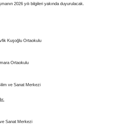
şmanın 2026 yılı bilgileri yakında duyurulacak.
evfik Kuşoğlu Ortaokulu
armara Ortaokulu
Bilim ve Sanat Merkezi
ır.
m ve Sanat Merkezi