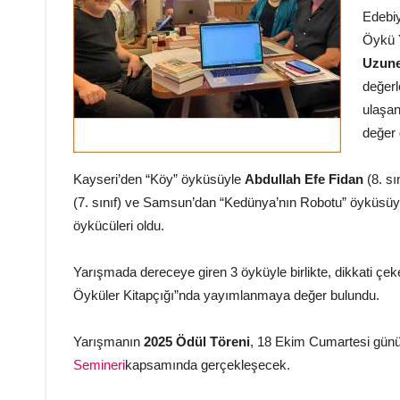
Edebi
Öykü Y
Uzune
değerl
ulaşan
değer 
Kayseri’den “Köy” öyküsüyle
Abdullah Efe Fidan
(8. sı
(7. sınıf) ve Samsun’dan “Kedünya’nın Robotu” öyküsü
öykücüleri oldu.
Yarışmada dereceye giren 3 öyküyle birlikte, dikkati 
Öyküler Kitapçığı”nda yayımlanmaya değer bulundu.
Yarışmanın
2025 Ödül Töreni
, 18 Ekim Cumartesi günü
Semineri
kapsamında gerçekleşecek.