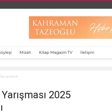
Söyleşi
Mizah
Kitap Magazin TV
İletişim
arı açıklandı
 Yarışması 2025
ı