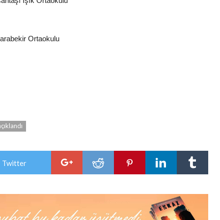
şantaşı Işık Ortaokulu
Karabekir Ortaokulu
çıklandı
 Twitter