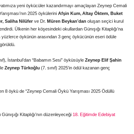
yatımıza yeni öykücüler kazandırmayı amaçlayan Zeynep Cemali
arışması’nın 2025 öykülerini
Afşin Kum, Altay Öktem, Buket
r, Saliha Nilüfer
ve Dr.
Müren Beykan’dan
oluşan seçici kurul
endirdi. Ülkenin her köşesindeki okullardan Günışığı Kitaplığı’na
 yüzlerce öykünün arasından 3 genç öykücünün eseri ödüle
görüldü.
nıf), İstanbul’dan “Babamın Sesi” öyküsüyle
Zeynep Elif Şahin
yle
Zeynep Türkoğlu
(7. sınıf) 2025’in ödül kazanan genç
çeken 8 öykü de “Zeynep Cemali Öykü Yarışması 2025 Ödüllü
 Günışığı Kitaplığı’nın düzenleyeceği
18. Eğitimde Edebiyat