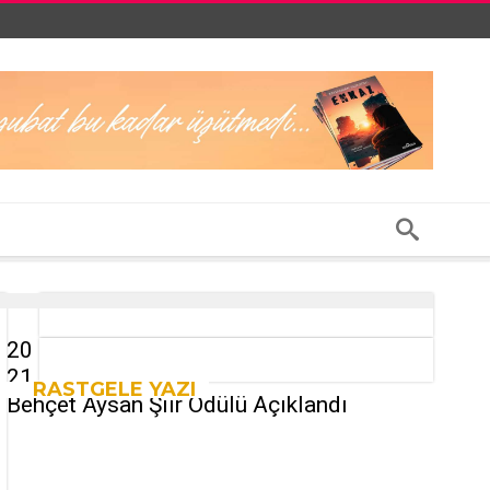
20
21
RASTGELE YAZI
Behçet Aysan Şiir Ödülü Açıklandı