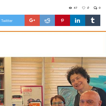
47
0
0
 Twitter