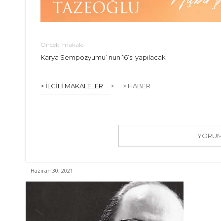
Önceki makale
Karya Sempozyumu’ nun 16’sı yapılacak
> İLGILI MAKALELER
>
> HABER
YORUM 
Haziran 30, 2021