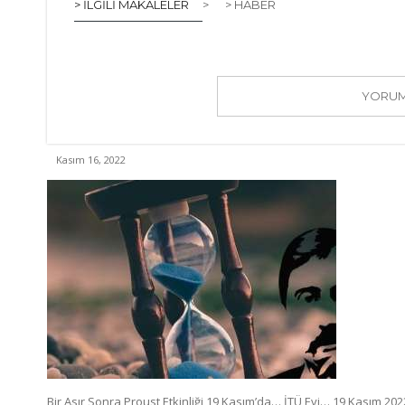
> İLGILI MAKALELER
>
> HABER
YORUM 
Kasım 16, 2022
Bir Asır Sonra Proust Etkinliği 19 Kasım’da… İTÜ Evi… 19 Kasım 20