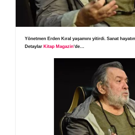
Yönetmen Erden Kıral yaşamını yitirdi. Sanat hayatını
Detaylar
Kitap Magazin
‘de…