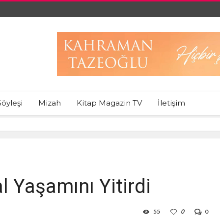
Söyleşi
Mizah
Kitap Magazin TV
İletişim
 Yaşamını Yitirdi
55
0
0