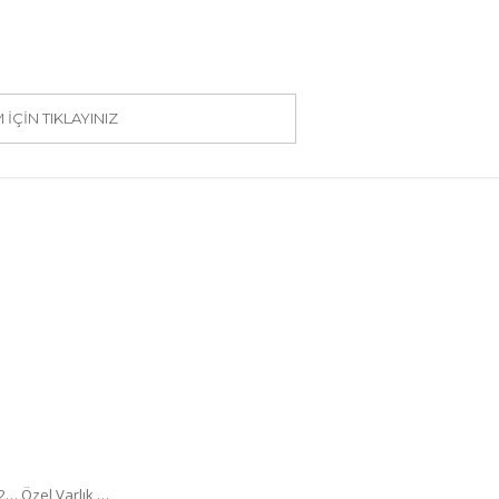
IÇIN TIKLAYINIZ
22… Özel Varlık …