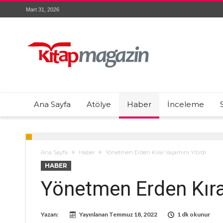
Mart 31, 2026
Ana Sayfa
Atölye
Haber
İnceleme
Ana Sayfa
Haber
Yönetmen Erden Kıral Yaşamını Yitirdi
HABER
Yönetmen Erden Kıral
Yazan:
Yayınlanan
Temmuz 18, 2022
1 dk okunur