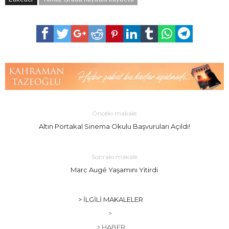
Önceki makale
Altın Portakal Sinema Okulu Başvuruları Açıldı!
Sonraki makale
Marc Augé Yaşamını Yitirdi
> İLGILI MAKALELER
>
> HABER