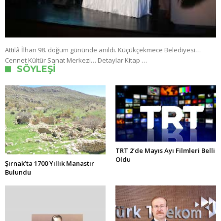
Attilâ İlhan 98. doğum gününde anıldı. Küçükçekmece Belediyesi…
Cennet Kültür Sanat Merkezi… Detaylar Kitap …
SÖYLEŞI
TRT 2’de Mayıs Ayı Filmleri Belli
Oldu
Şırnak’ta 1700 Yıllık Manastır
Bulundu