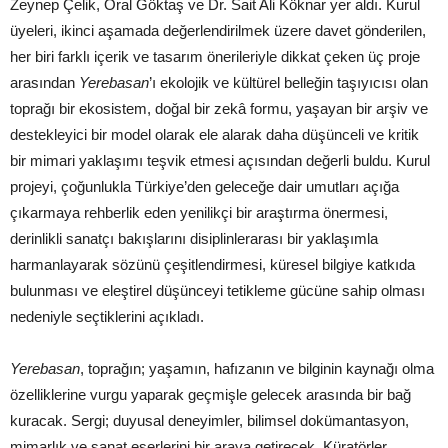
Zeynep Çelik, Oral Göktaş ve Dr. Sait Ali Köknar yer aldı. Kurul
üyeleri, ikinci aşamada değerlendirilmek üzere davet gönderilen,
her biri farklı içerik ve tasarım önerileriyle dikkat çeken üç proje
arasından
Yerebasan
’ı ekolojik ve kültürel belleğin taşıyıcısı olan
toprağı bir ekosistem, doğal bir zekâ formu, yaşayan bir arşiv ve
destekleyici bir model olarak ele alarak daha düşünceli ve kritik
bir mimari yaklaşımı teşvik etmesi açısından değerli buldu. Kurul
projeyi, çoğunlukla Türkiye’den geleceğe dair umutları açığa
çıkarmaya rehberlik eden yenilikçi bir araştırma önermesi,
derinlikli sanatçı bakışlarını disiplinlerarası bir yaklaşımla
harmanlayarak sözünü çeşitlendirmesi, küresel bilgiye katkıda
bulunması ve eleştirel düşünceyi tetikleme gücüne sahip olması
nedeniyle seçtiklerini açıkladı.
Yerebasan
, toprağın; yaşamın, hafızanın ve bilginin kaynağı olma
özelliklerine vurgu yaparak geçmişle gelecek arasında bir bağ
kuracak. Sergi; duyusal deneyimler, bilimsel dokümantasyon,
mimarlık ve sanat eserlerini bir araya getirecek. Küratörler,