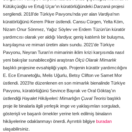
Kütükçüoğlu ve Ertuğ Uçar’ın küratörlüğündeki
Darzanà
projesi
sergilendi. 2018’de Türkiye Pavyonu’nda yer alan
Vardiya
’nın
küratörlüğünü Kerem Piker üstlendi. Cansu Cürgen, Yelta Köm,
Nizam Onur Sönmez, Yağız Söylev ve Erdem Tüzün’ün küratör
yardımcısı olarak yer aldığı
Vardiya
; geniş katılımlı bir buluşma,
karşılaşma ve mimari üretim alanı sundu. 2021’de Türkiye
Pavyonu, Neyran Turan’ın mimarinin iklim krizi karşısında nasıl
yeni bakışlar sunabileceğini araştıran
Ölçü Olarak Mimarlık
başlıklı projesine evsahipliği yaptı. Projenin küratör yardımcılığını
E. Ece Emanetoğlu, Melis Uğurlu, Betsy Clifton ve Samet Mor
üstlendi. 2023’te düzenlenen en son mimarlık bienalinde Türkiye
Pavyonu, küratörlüğünü Sevince Bayrak ve Oral Göktaş’ın
üstlendiği
Hayalet Hikâyeleri: Mimarlığın Çuval Teorisi
başlıklı
proje ile binalarla ilgili yerleşik imge ve yaklaşımları sorguladı,
gösterişli ve başarılı örnekler yerine terk edilmiş binaların
hikâyelerine odaklanmayı önerdi. Ayrıntılı bilgiye
buradan
ulaşabilirsiniz.