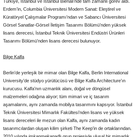
Türkiye, İstanbul ve İstanbul Bienali’nde tam zamanlı görev aldı.
Erdem’in, Columbia Üniversitesi Modern Sanat: Eleştirel ve
Küratöryel Çalışmalar Programı’ndan ve Sabancı Üniversitesi
Görsel Sanatlar-Görsel İletişim Tasarımı Bölümü’nden yüksek
lisans derecesi, İstanbul Teknik Üniversitesi Endüstri Ürünleri
Tasarımı Bölümü’nden lisans derecesi bulunuyor.
Bilge Kalfa
Berlin’de yerleşik bir mimar olan Bilge Kalfa, Berlin International
University’de stüdyo yürütücüsü ve Bilge Kalfa Architecture’ın
kurucusu. Kalfa’nın uzmanlık alanı, doğal ve döngüsel
malzemeleri odağına alıyor; tüm mimari ve iç tasarım
aşamalarını, aynı zamanda mobilya tasarımını kapsıyor. İstanbul
Teknik Üniversitesi Mimarlık Fakültesi’nden lisans ve yüksek
lisans dereceleri ile mezun olan Kalfa, aynı zamanda kadın
tasarımcılardan oluşan kilim şirketi The Keep’in de ortaklarından.
2010 yılında
imkanmekan
adlı grup projesiyle ulusal bir mimarlık