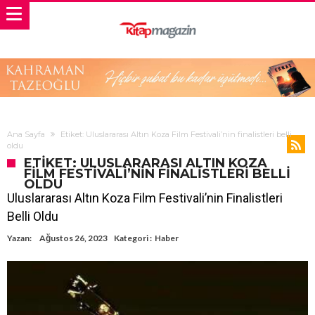
Ana Sayfa
Etiket: Uluslararası Altın Koza Film Festivali’nin finalistleri belli
oldu
ETIKET: ULUSLARARASI ALTIN KOZA
FILM FESTIVALI’NIN FINALISTLERI BELLI
OLDU
Uluslararası Altın Koza Film Festivali’nin Finalistleri
Belli Oldu
Yazan:
Ağustos 26, 2023
Kategori :
Haber