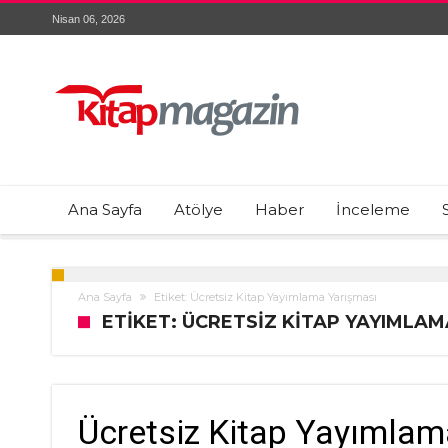
Nisan 06, 2026
Ana Sayfa
Atölye
Haber
İnceleme
Ana Sayfa
Etiket: Ücretsiz Kitap Yayımlama Yarışması
ETIKET: ÜCRETSIZ KITAP YAYIMLAM
Ücretsiz Kitap Yayımlam