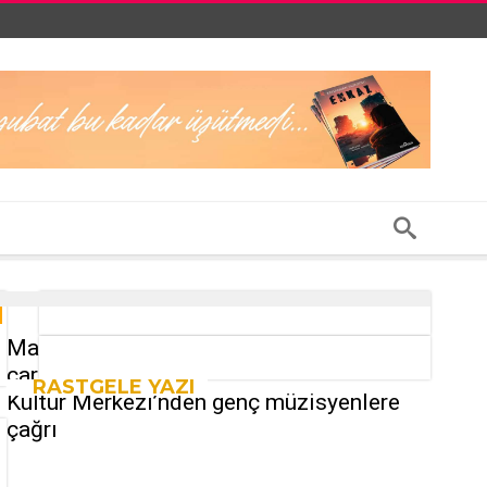
Ma
car
RASTGELE YAZI
Kültür Merkezi’nden genç müzisyenlere
çağrı