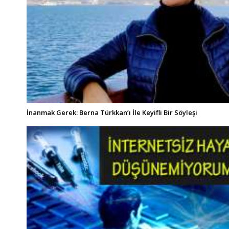
İnanmak Gerek: Berna Türkkan’ı İle Keyifli Bir Söyleşi