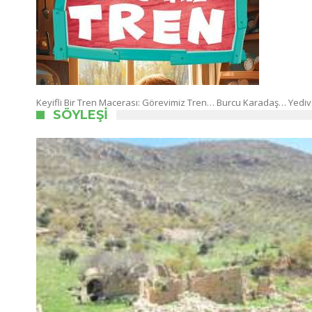
Keyifli Bir Tren Macerası: Görevimiz Tren… Burcu Karadaş… Yedive
SÖYLEŞI