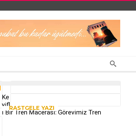
Ke
yifl
RASTGELE YAZI
i Bir Tren Macerası: Görevimiz Tren