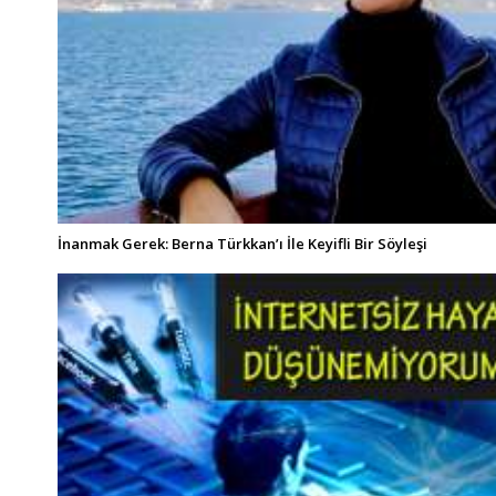
İnanmak Gerek: Berna Türkkan’ı İle Keyifli Bir Söyleşi